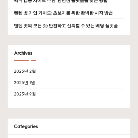
먹튀 검증 사이트 추천: 안전한 플랫폼을 찾는 방법
텐텐 벳 가입 가이드: 초보자를 위한 완벽한 시작 방법
텐텐 벳의 모든 것: 안전하고 신뢰할 수 있는 베팅 플랫폼
Archives
2025년 2월
2025년 1월
2023년 9월
Categories