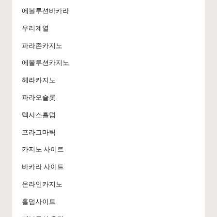
에볼루션바카라
우리계열
파라존카지노
에볼루션카지노
헤라카지노
파라오슬롯
텍사스홀덤
프라그마틱
카지노 사이트
바카라 사이트
온라인카지노
홀덤사이트