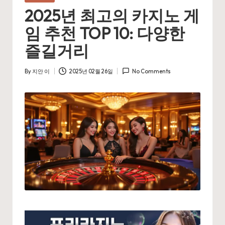
in
2025년 최고의 카지노 게
임 추천 TOP 10: 다양한
즐길거리
By
지안 이
2025년 02월 26일
No Comments
Posted
by