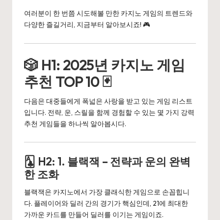
여러분이 한 번쯤 시도해볼 만한 카지노 게임의 트렌드와
다양한 즐길거리, 지금부터 알아보시죠! 🎮
🎲 H1: 2025년 카지노 게임
추천 TOP 10 🃏
다음은 대중들에게 폭넓은 사랑을 받고 있는 게임 리스트
입니다. 전략, 운, 스릴을 함께 경험할 수 있는 몇 가지 강력
추천 게임들을 하나씩 알아봅시다.
🃑 H2: 1. 블랙잭 – 전략과 운의 완벽
한 조화
블랙잭은 카지노에서 가장 클래식한 게임으로 손꼽힙니
다. 플레이어와 딜러 간의 경기가 핵심인데, 21에 최대한
가까운 카드를 만들어 딜러를 이기는 게임이죠.