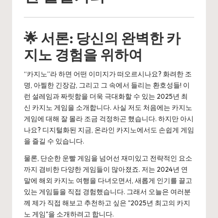
🌟 서론: 당신의 완벽한 카
지노 경험을 위하여
“카지노”라 하면 어떤 이미지가 떠오르시나요? 화려한 조
명, 아찔한 긴장감, 그리고 그 속에서 들리는 환호성들! 이
런 설레임과 짜릿함을 더욱 극대화할 수 있는 2025년 최
신 카지노 게임을 소개합니다. 사실 저도 처음에는 카지노
게임에 대해 잘 몰라 조금 걱정하곤 했습니다. 하지만 아시
나요? 디지털화된 지금, 온라인 카지노에서도 손쉽게 게임
을 즐길 수 있습니다.
물론, 단순한 운빨 게임을 넘어선 재미있고 전략적인 요소
까지 겸비한 다양한 게임들이 많아졌죠. 저는 2024년 연
말에 해외 카지노 여행을 다녀오면서, 새롭게 인기를 끌고
있는 게임들을 직접 경험했습니다. 그래서 오늘은 여러분
께 제가 직접 해보고 추천하고 싶은 "2025년 최고의 카지
노 게임"을 소개하려고 합니다.