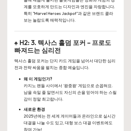
계를 모호하게 만드는 디자인과 엔진을 자랑합니다.
특히 "Marvel Heroes Jackpot"과 같은 브랜드 콜라
보는 놀랍도록 매력적입니다.
♠️ H2: 3. 텍사스 홀덤 포커 – 프로도
빠져드는 심리전
텍사스 홀덤 포커는 단지 카드 게임을 넘어서 대단한 심리
전과 전략 싸움을 펼치는 종합 예술입니다.
왜 이 게임인가?
카지노 팬들 사이에서 ‘왕중왕’ 게임으로 손꼽혀요.
남을 속일 줄 알면서도 자신의 손을 믿어야 하는 스릴
감이 정말 최고랍니다.
새로운 환경
2025년에는 전 세계 게이머들과 온라인으로 실시간
대결을 나눌 수도 있고, 대형 보스 대결 이벤트에도
참여 가능!