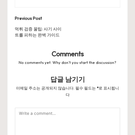
Post
Previous Post
navigation
먹튀 검증 꿀팁: 사기 사이
트를 피하는 완벽 가이드
Comments
No comments yet. Why don’t you start the discussion?
답글 남기기
이메일 주소는 공개되지 않습니다.
필수 필드는
*
로 표시됩니
다