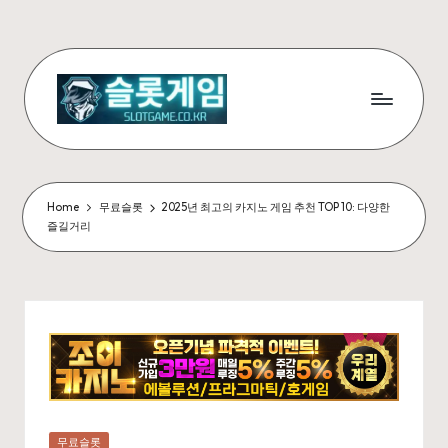
Skip
to
content
슬
무
료
롯
슬
게
롯
Home
무료슬롯
2025년 최고의 카지노 게임 추천 TOP 10: 다양한
즐길거리
게
임
임
Posted
무료슬롯