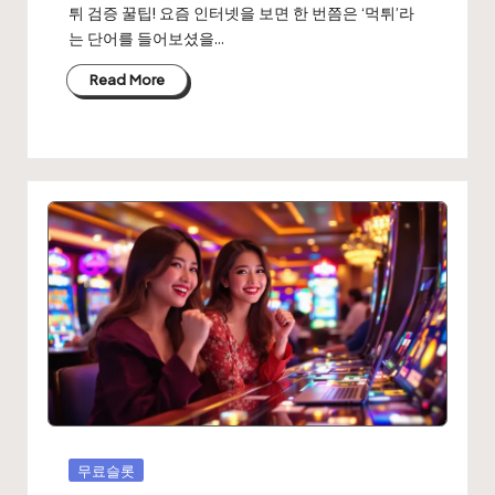
튀 검증 꿀팁! 요즘 인터넷을 보면 한 번쯤은 ‘먹튀’라
는 단어를 들어보셨을…
Read More
Posted
무료슬롯
in