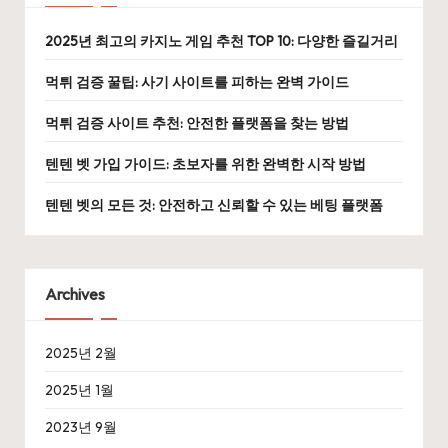
2025년 최고의 카지노 게임 추천 TOP 10: 다양한 즐길거리
먹튀 검증 꿀팁: 사기 사이트를 피하는 완벽 가이드
먹튀 검증 사이트 추천: 안전한 플랫폼을 찾는 방법
텐텐 벳 가입 가이드: 초보자를 위한 완벽한 시작 방법
텐텐 벳의 모든 것: 안전하고 신뢰할 수 있는 베팅 플랫폼
Archives
2025년 2월
2025년 1월
2023년 9월