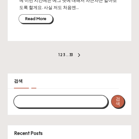
께 이번 시간에는 에그 벳에 대해서 차근차근 알아보
도록 할게요. 사실 저도 처음엔…
Read More
글
1
2
3
…
33
NEXT
페
PAGE
이
검색
지
매
검
색
김
Recent Posts