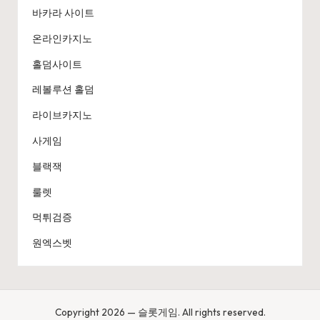
바카라 사이트
온라인카지노
홀덤사이트
레볼루션 홀덤
라이브카지노
사게임
블랙잭
룰렛
먹튀검증
원엑스벳
Copyright 2026 — 슬롯게임. All rights reserved.