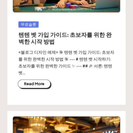
Posted
무료슬롯
in
텐텐 벳 가입 가이드: 초보자를 위한 완
벽한 시작 방법
<블로그 디자인 예제> 🎯 텐텐 벳 가입 가이드: 초보자
를 위한 완벽한 시작 방법 🎯 --- # 텐텐 벳 시작하기:
초보자를 위한 완벽한 가이드 ✨ --- ## 🎉 서론: 텐텐
벳…
Read More