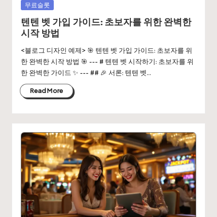
Posted
무료슬롯
in
텐텐 벳 가입 가이드: 초보자를 위한 완벽한
시작 방법
<블로그 디자인 예제> 🎯 텐텐 벳 가입 가이드: 초보자를 위
한 완벽한 시작 방법 🎯 --- # 텐텐 벳 시작하기: 초보자를 위
한 완벽한 가이드 ✨ --- ## 🎉 서론: 텐텐 벳…
Read More