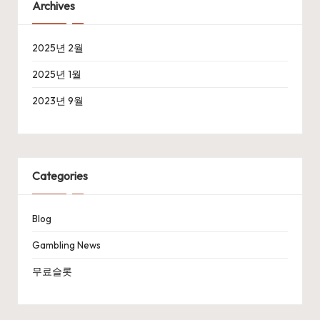
Archives
2025년 2월
2025년 1월
2023년 9월
Categories
Blog
Gambling News
무료슬롯