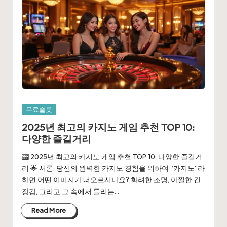
Posted
무료슬롯
in
2025년 최고의 카지노 게임 추천 TOP 10:
다양한 즐길거리
🎰 2025년 최고의 카지노 게임 추천 TOP 10: 다양한 즐길거
리 🌟 서론: 당신의 완벽한 카지노 경험을 위하여 “카지노”라
하면 어떤 이미지가 떠오르시나요? 화려한 조명, 아찔한 긴
장감, 그리고 그 속에서 들리는…
Read More