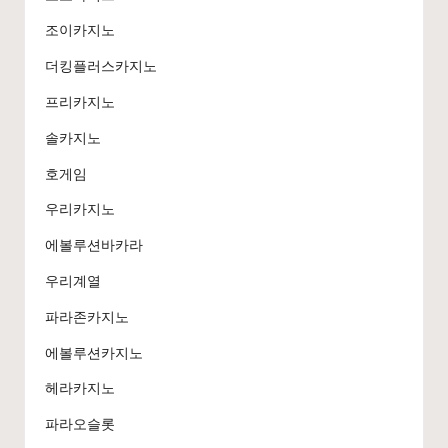
조이카지노
더킹플러스카지노
프리카지노
솔카지노
호게임
우리카지노
에볼루션바카라
우리계열
파라존카지노
에볼루션카지노
헤라카지노
파라오슬롯