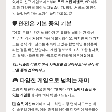
었어요. 신규 가입보너스부터
무료 스핀 이벤트
, VIP 리워
드 등 다양한 혜택이 넘쳐났습니다. 정말 ‘서비스’에 진심
인 플랫폼이라는 느낌이 들더라고요. 😍
🛡️ 안전은 기본 중의 기본
“에휴, 온라인 카지노 하다가 돈 홀라당 날리는 건 아닌
지…” 저 역시 처음엔 마음이 불안했어요. 하지만 헤라 카지
노는 정식 라이선스를 취득하고 있는 합법적인 플랫폼이
라는 점을 확인했답니다. 개인 정보보호 조치 또한 철저했
고, 결제나 출금도 전반적으로 안전하게 이루어졌어요.
Tip: 비슷한 이름의 허위 사이트를 조심하세요! 꼭 공식 링
크를 통해 접속하세요.
🎮 다양한 게임으로 넘치는 재미
그럼 이제 진짜 중요한 이야기!
헤라 카지노에서 즐길 수
있는 게임들
에 대해 하나씩 알려드릴게요.
1️⃣
슬롯 머신⭐:
아마 카지노 하면 가장 먼저 떠오르는 게
이 슬롯일 거예요. 여러 종류의 테마와 디자인이 제공되어,