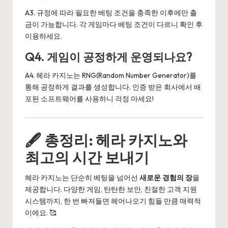
A3. 규정에 따라 필요한 베팅 조건을 충족한 이후에만 출
금이 가능합니다. 각 게임마다 베팅 조건이 다르니 확인 후
이용하세요.
Q4. 게임이 공정하게 운영되나요?
A4. 헤라 카지노는 RNG(Random Number Generator)를
통해 공정하게 결과를 생성합니다. 인증 받은 회사에서 배
포된 소프트웨어를 사용하니 걱정 마세요!
🖋️ 총정리: 헤라 카지노와
최고의 시간 보내기
헤라 카지노는 단순히 베팅을 넘어선
새로운 경험의 장
을
제공합니다. 다양한 게임, 탄탄한 보안, 친절한 고객 지원
시스템까지, 한 번 빠져들면 헤어나오기 힘들 만큼 매력적
이에요. 🥰