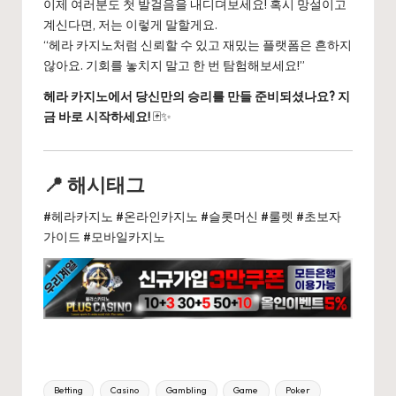
이제 여러분도 첫 발걸음을 내디뎌보세요! 혹시 망설이고
계신다면, 저는 이렇게 말할게요.
“헤라 카지노처럼 신뢰할 수 있고 재밌는 플랫폼은 흔하지
않아요. 기회를 놓치지 말고 한 번 탐험해보세요!”
헤라 카지노에서 당신만의 승리를 만들 준비되셨나요? 지
금 바로 시작하세요!
🃏✨
📍 해시태그
#헤라카지노 #온라인카지노 #슬롯머신 #룰렛 #초보자
가이드 #모바일카지노
Tags:
Betting
Casino
Gambling
Game
Poker