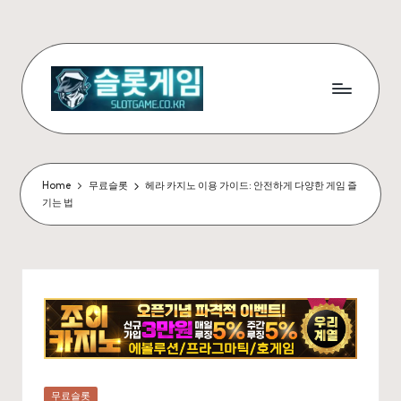
Skip
to
content
슬
무
료
롯
슬
게
롯
Home
무료슬롯
헤라 카지노 이용 가이드: 안전하게 다양한 게임 즐
기는 법
게
임
임
Posted
무료슬롯