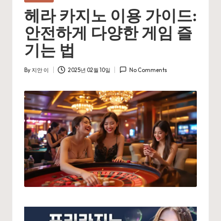
in
헤라 카지노 이용 가이드:
안전하게 다양한 게임 즐
기는 법
By
지안 이
2025년 02월 10일
No Comments
Posted
by