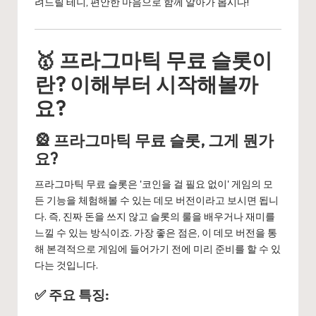
려드릴 테니, 편안한 마음으로 함께 알아가 봅시다!
🥇 프라그마틱 무료 슬롯이
란? 이해부터 시작해볼까
요?
🎡 프라그마틱 무료 슬롯, 그게 뭔가
요?
프라그마틱 무료 슬롯은 '코인을 걸 필요 없이' 게임의 모
든 기능을 체험해볼 수 있는 데모 버전이라고 보시면 됩니
다. 즉, 진짜 돈을 쓰지 않고 슬롯의 룰을 배우거나 재미를
느낄 수 있는 방식이죠. 가장 좋은 점은, 이 데모 버전을 통
해 본격적으로 게임에 들어가기 전에 미리 준비를 할 수 있
다는 것입니다.
✅ 주요 특징: