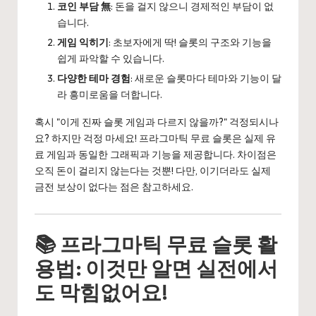
코인 부담 無
: 돈을 걸지 않으니 경제적인 부담이 없
습니다.
게임 익히기
: 초보자에게 딱! 슬롯의 구조와 기능을
쉽게 파악할 수 있습니다.
다양한 테마 경험
: 새로운 슬롯마다 테마와 기능이 달
라 흥미로움을 더합니다.
혹시 "이게 진짜 슬롯 게임과 다르지 않을까?" 걱정되시나
요? 하지만 걱정 마세요! 프라그마틱 무료 슬롯은 실제 유
료 게임과 동일한 그래픽과 기능을 제공합니다. 차이점은
오직 돈이 걸리지 않는다는 것뿐! 다만, 이기더라도 실제
금전 보상이 없다는 점은 참고하세요.
📚 프라그마틱 무료 슬롯 활
용법: 이것만 알면 실전에서
도 막힘없어요!