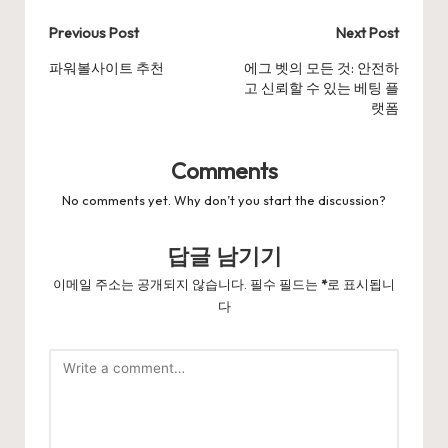
Post
Previous Post
Next Post
navigation
파워볼사이트 추천
에그 벳의 모든 것: 안전하
고 신뢰할 수 있는 베팅 플
랫폼
Comments
No comments yet. Why don’t you start the discussion?
답글 남기기
이메일 주소는 공개되지 않습니다.
필수 필드는
*
로 표시됩니
다