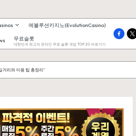
asinos
에볼루션카지노(EvolutionCasino)
faceboo
twi
무료슬롯
ws
대한민국 최고의 온라인 무료 슬롯 게임 TOP 20 바로가기
즐길거리와 이용 팁 총정리”