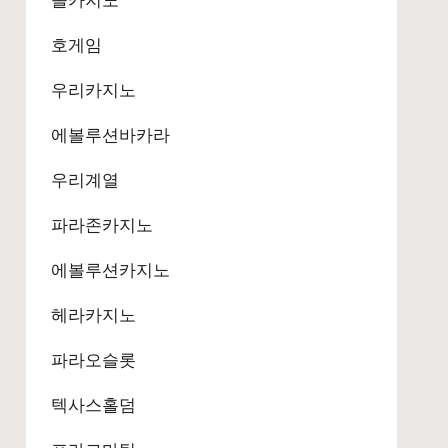
호게임
우리카지노
에볼루션바카라
우리계열
파라존카지노
에볼루션카지노
헤라카지노
파라오슬롯
텍사스홀덤