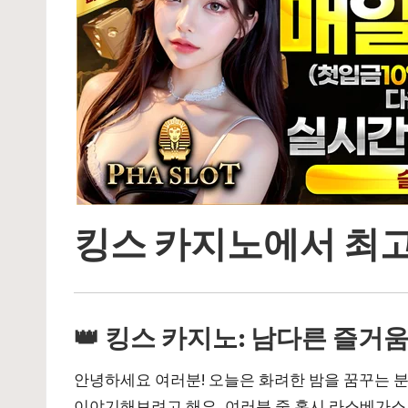
킹스 카지노에서 최고
👑 킹스 카지노: 남다른 즐거움
안녕하세요 여러분! 오늘은 화려한 밤을 꿈꾸는 분
이야기해보려고 해요. 여러분 중 혹시 라스베가스