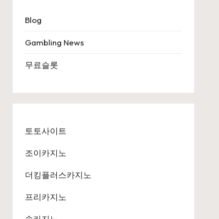
Blog
Gambling News
무료슬롯
토토사이트
조이카지노
더킹플러스카지노
프리카지노
솔카지노