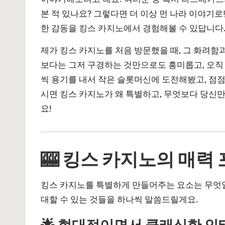
본 적 있나요? 그렇다면 더 이상 먼 나라 이야기로
한 감동을 킹스 카지노에서 경험해볼 수 있답니다
제가 킹스 카지노를 처음 방문했을 때, 그 화려함
보다는 그저 구경하는 것만으로도 흥미롭고, 오직
씩 용기를 내서 작은 슬롯머신에 도전해봤고, 점점
시면 킹스 카지노가 왜 특별하고, 무엇보다 당신만
요!
🎰 킹스 카지노의 매력 포
킹스 카지노를 특별하게 만들어주는 요소는 무엇일
대할 수 있는 것들을 하나씩 말씀드릴게요.
🌟 현대적이면서 클래식한 인테