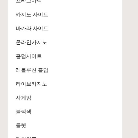
프라그마틱
카지노 사이트
바카라 사이트
온라인카지노
홀덤사이트
레볼루션 홀덤
라이브카지노
사게임
블랙잭
룰렛