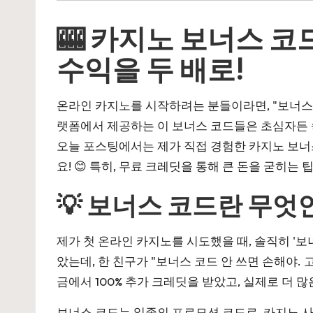
🎰 카지노 보너스 코
수익을 두 배로!
온라인 카지노를 시작하려는 분들이라면, "보너스
랫폼에서 제공하는 이 보너스 코드들은 초심자든
오늘 포스팅에서는 제가 직접 경험한 카지노 보너
요! 😊 특히, 무료 크레딧을 통해 큰 돈을 굳히는
💡 보너스 코드란 무엇
제가 첫 온라인 카지노를 시도했을 때, 솔직히 '보
았는데, 한 친구가 "보너스 코드 안 쓰면 손해야.
금에서 100% 추가 크레딧을 받았고, 실제로 더 많
보너스 코드는 일종의 프로모션 코드로, 카지노 