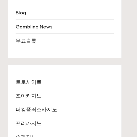
Blog
Gambling News
무료슬롯
토토사이트
조이카지노
더킹플러스카지노
프리카지노
솔카지노