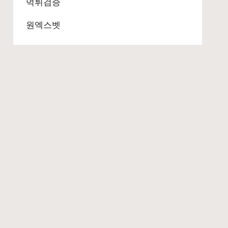
먹튀검증
원엑스벳