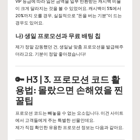
VIP 등급에 따라 잃은 금액을 일부 반환받는 캐시백 비율
이 크게 달라지는 것을 볼 수 있었어요. 캐시백이 5%에서
20%까지 오를 경우, 실질적으로 "돈을 버는 기분"이 드는
경우도 있어요.
나) 생일 프로모션과 무료 배팅 칩
제가 정말 감동했던 건, 생일날 맞춤 프로모션을 발급해주
더라고요. 기분이 정말 좋아졌습니다!
🔑 H3 | 3. 프로모션 코드 활
용법: 몰랐으면 손해였을 찐
꿀팁
프로모션 코드는 빼놓을 수 없는 요소입니다. 이건 사이트
에서 고객들에게 주는 특별한 선물인데요.
제가 직접 확인한 유용한 프로모션 정보는 다음과 같아요.