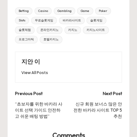
Tags:
Betting
Casino
Gambling
Game
Poker
Slots
무료슬롯게임
바카라사이트
슬롯게임
슬롯체험
온라인카지노
카지노
카지노사이트
프로그마틱
호텔카지노
지안 이
View All Posts
Post
Previous Post
Next Post
navigation
“초보자를 위한 바카라 사
신규 회원 보너스 많은 안
이트 선택 가이드 안전하
전한 바카라 사이트 TOP 5
고 쉬운 배팅 방법”
추천
Comments