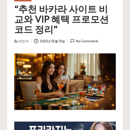
in
“추천 바카라 사이트 비
교와 VIP 혜택 프로모션
코드 정리”
By
지안 이
2025년 02월 01일
No Comments
Posted
by