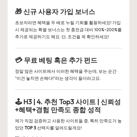
🎁 신규 사용자 가입 보너스
초보자라면 혜택을 두 배로 누릴 기회를 활용하세요! 가입
시 제공되는 특별 보너스는 첫 충전금 대비 100%~200%를
추가로 제공하기도 해요. 단, 조건을 꼭 확인하세요!
💳 무료 베팅 혹은 추가 펀드
정말 많은 사이트에서 이러한 혜택을 주는데, 보는 순간
"이건 놓치면 손해다!"라는 생각이 들더라고요.
🕹 H3 | 4. 추천 Top3 사이트 | 신뢰성
+혜택+경험 만족도 종합 성적
제가 직접 검증하고 사용한 사이트들 중, 특히 만족도가 높
았던
TOP 3
선택지를 알려드릴게요!