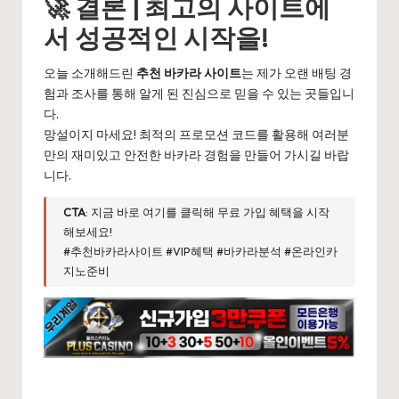
🚀 결론 | 최고의 사이트에
서 성공적인 시작을!
오늘 소개해드린
추천 바카라 사이트
는 제가 오랜 배팅 경
험과 조사를 통해 알게 된 진심으로 믿을 수 있는 곳들입니
다.
망설이지 마세요! 최적의 프로모션 코드를 활용해 여러분
만의 재미있고 안전한 바카라 경험을 만들어 가시길 바랍
니다.
CTA
: 지금 바로
여기
를 클릭해 무료 가입 혜택을 시작
해보세요!
#추천바카라사이트 #VIP혜택 #바카라분석 #온라인카
지노준비