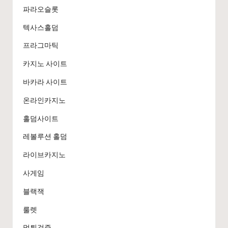
파라오슬롯
텍사스홀덤
프라그마틱
카지노 사이트
바카라 사이트
온라인카지노
홀덤사이트
레볼루션 홀덤
라이브카지노
사게임
블랙잭
룰렛
먹튀검증