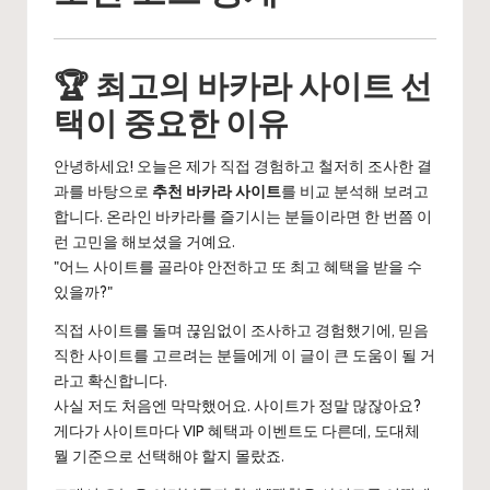
🏆 최고의 바카라 사이트 선
택이 중요한 이유
안녕하세요! 오늘은 제가 직접 경험하고 철저히 조사한 결
과를 바탕으로
추천 바카라 사이트
를 비교 분석해 보려고
합니다. 온라인 바카라를 즐기시는 분들이라면 한 번쯤 이
런 고민을 해보셨을 거예요.
"어느 사이트를 골라야 안전하고 또 최고 혜택을 받을 수
있을까?"
직접 사이트를 돌며 끊임없이 조사하고 경험했기에, 믿음
직한 사이트를 고르려는 분들에게 이 글이 큰 도움이 될 거
라고 확신합니다.
사실 저도 처음엔 막막했어요. 사이트가 정말 많잖아요?
게다가 사이트마다 VIP 혜택과 이벤트도 다른데, 도대체
뭘 기준으로 선택해야 할지 몰랐죠.