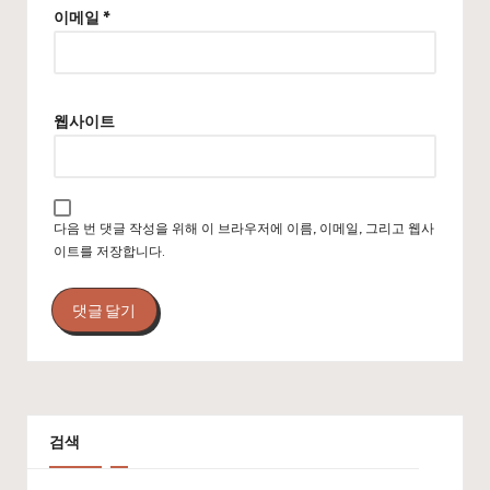
이메일
*
웹사이트
다음 번 댓글 작성을 위해 이 브라우저에 이름, 이메일, 그리고 웹사
이트를 저장합니다.
검색