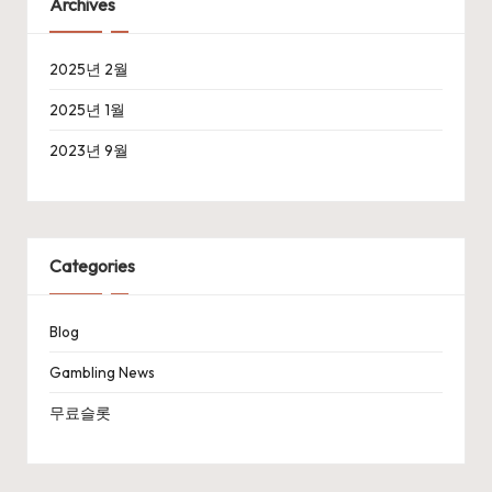
Archives
2025년 2월
2025년 1월
2023년 9월
Categories
Blog
Gambling News
무료슬롯