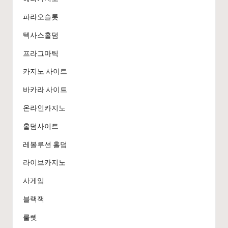
파라오슬롯
텍사스홀덤
프라그마틱
카지노 사이트
바카라 사이트
온라인카지노
홀덤사이트
레볼루션 홀덤
라이브카지노
사게임
블랙잭
룰렛