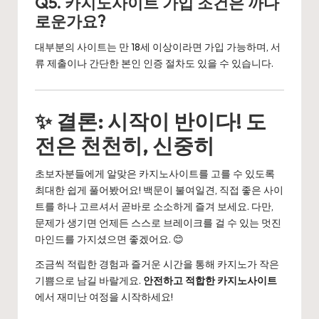
Q5. 카지노사이트 가입 조건은 까다
로운가요?
대부분의 사이트는 만 18세 이상이라면 가입 가능하며, 서
류 제출이나 간단한 본인 인증 절차도 있을 수 있습니다.
✨ 결론: 시작이 반이다! 도
전은 천천히, 신중히
초보자분들에게 알맞은 카지노사이트를 고를 수 있도록
최대한 쉽게 풀어봤어요! 백문이 불여일견, 직접 좋은 사이
트를 하나 고르셔서 곧바로 소소하게 즐겨 보세요. 다만,
문제가 생기면 언제든 스스로 브레이크를 걸 수 있는 멋진
마인드를 가지셨으면 좋겠어요. 😊
조금씩 적립한 경험과 즐거운 시간을 통해 카지노가 작은
기쁨으로 남길 바랄게요.
안전하고 적합한 카지노사이트
에서 재미난 여정을 시작하세요!