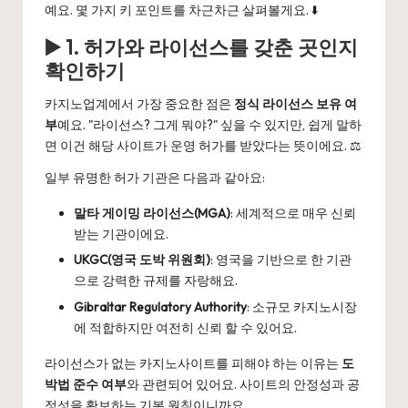
예요. 몇 가지 키 포인트를 차근차근 살펴볼게요. ⬇️
▶️ 1. 허가와 라이선스를 갖춘 곳인지
확인하기
카지노업계에서 가장 중요한 점은
정식 라이선스 보유 여
부
예요. "라이선스? 그게 뭐야?" 싶을 수 있지만, 쉽게 말하
면 이건 해당 사이트가 운영 허가를 받았다는 뜻이에요. ⚖️
일부 유명한 허가 기관은 다음과 같아요:
말타 게이밍 라이선스(MGA)
: 세계적으로 매우 신뢰
받는 기관이에요.
UKGC(영국 도박 위원회)
: 영국을 기반으로 한 기관
으로 강력한 규제를 자랑해요.
Gibraltar Regulatory Authority
: 소규모 카지노시장
에 적합하지만 여전히 신뢰 할 수 있어요.
라이선스가 없는 카지노사이트를 피해야 하는 이유는
도
박법 준수 여부
와 관련되어 있어요. 사이트의 안정성과 공
정성을 확보하는 기본 원칙이니까요.