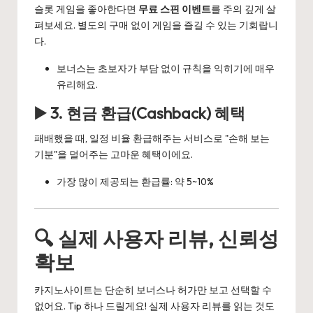
슬롯 게임을 좋아한다면
무료 스핀 이벤트
를 주의 깊게 살
펴보세요. 별도의 구매 없이 게임을 즐길 수 있는 기회랍니
다.
보너스는 초보자가 부담 없이 규칙을 익히기에 매우
유리해요.
▶️ 3. 현금 환급(Cashback) 혜택
패배했을 때, 일정 비율 환급해주는 서비스로 "손해 보는
기분"을 덜어주는 고마운 혜택이에요.
가장 많이 제공되는 환급률: 약 5~10%
🔍 실제 사용자 리뷰, 신뢰성
확보
카지노사이트는 단순히 보너스나 허가만 보고 선택할 수
없어요. Tip 하나 드릴게요! 실제 사용자 리뷰를 읽는 것도