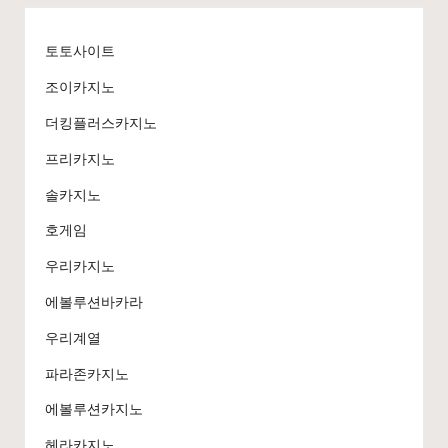
토토사이트
조이카지노
더킹플러스카지노
프리카지노
솔카지노
호게임
우리카지노
에볼루션바카라
우리계열
파라존카지노
에볼루션카지노
헤라카지노