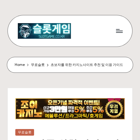
Skip
to
content
슬
무
료
롯
슬
게
롯
Home
무료슬롯
초보자를 위한 카지노사이트 추천 및 이용 가이드
게
임
임
Posted
무료슬롯
in