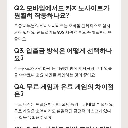
Q2. 모바일에서도 카지노사이트가
원활히 작동하나요?
요즘 대부분의 카지노사이트는 모바일 친화적으로 설계
되어 있어요. 안드로이드/iOS 지원 여부도 꼭 체크하시면
좋아요.
Q3. 입출금 방식은 어떻게 선택하나
요?
신용카드와 가상화폐 등 다양한 방식이 제공되는데, 입출
금 수수료나 소요 시간을 확인하는 것이 좋아요.
Q4. 무료 게임과 유료 게임의 차이점
은?
무료 버전은 연습용이지만, 실제 승리는 기대할 수 없어요.
유료 게임은 소액이라도 실질적인 금전적 리스크가 있다
는 점을 유의해주세요.