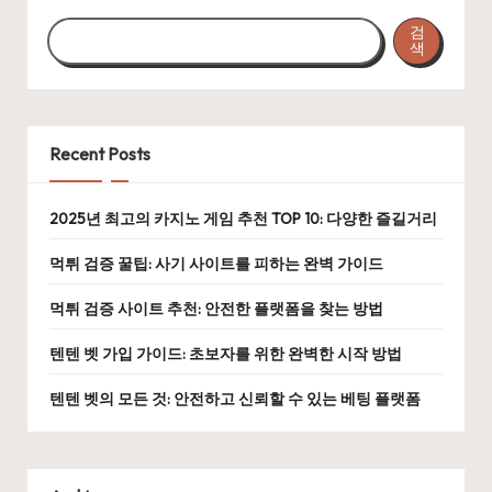
검
색
Recent Posts
2025년 최고의 카지노 게임 추천 TOP 10: 다양한 즐길거리
먹튀 검증 꿀팁: 사기 사이트를 피하는 완벽 가이드
먹튀 검증 사이트 추천: 안전한 플랫폼을 찾는 방법
텐텐 벳 가입 가이드: 초보자를 위한 완벽한 시작 방법
텐텐 벳의 모든 것: 안전하고 신뢰할 수 있는 베팅 플랫폼