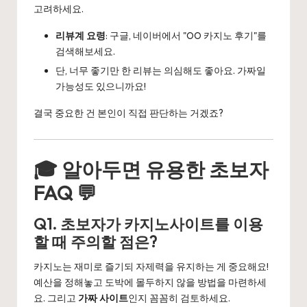
고려하세요.
리뷰계 요령
: 구글, 네이버에서 "OO 카지노 후기"를
검색해보세요.
단, 너무 좋기만 한 리뷰는 의심해도 좋아요. 가짜일
가능성도 있으니까요!
결국 중요한 건 본인이 직접 판단하는 거겠죠?
🎓 알아두면 유용한 초보자
FAQ 💬
Q1. 초보자가 카지노사이트를 이용
할 때 주의할 점은?
카지노는 재미로 즐기되 자제력을 유지하는 게 중요해요!
예산을 정해놓고 도박에 몰두하지 않을 방법을 마련하세
요. 그리고
가짜 사이트
인지 꼼꼼히 검토하세요.