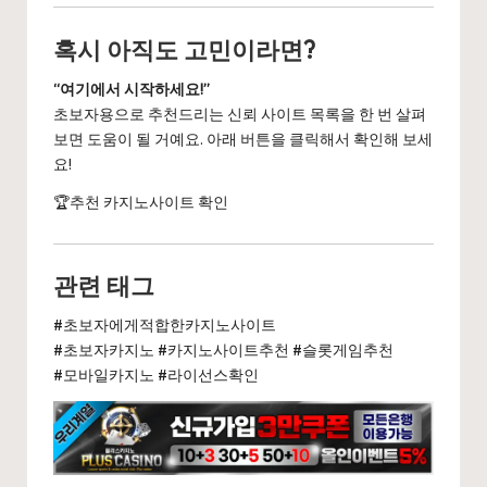
혹시 아직도 고민이라면?
“여기에서 시작하세요!”
초보자용으로 추천드리는 신뢰 사이트 목록을 한 번 살펴
보면 도움이 될 거예요. 아래 버튼을 클릭해서 확인해 보세
요!
🏆추천 카지노사이트 확인
관련 태그
#초보자에게적합한카지노사이트
#초보자카지노 #카지노사이트추천 #슬롯게임추천
#모바일카지노 #라이선스확인