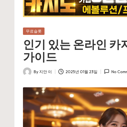
Posted
무료슬롯
in
인기 있는 온라인 카
가이드
By
지안 이
2025년 01월 23일
No Com
Posted
by