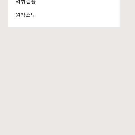
먹튀검증
원엑스벳