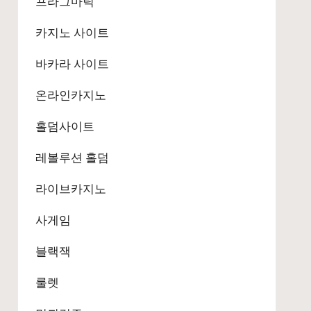
프라그마틱
카지노 사이트
바카라 사이트
온라인카지노
홀덤사이트
레볼루션 홀덤
라이브카지노
사게임
블랙잭
룰렛