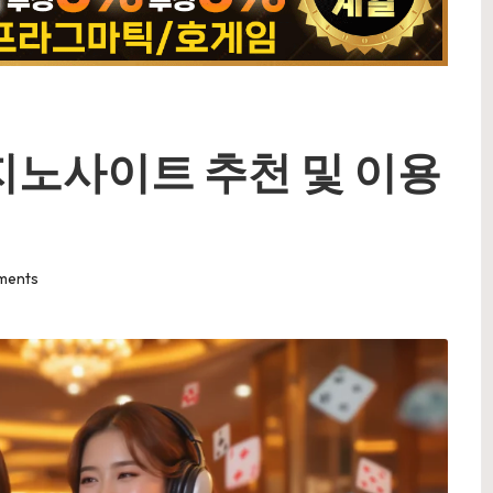
지노사이트 추천 및 이용
ments