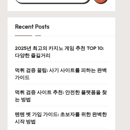
Recent Posts
2025년 최고의 카지노 게임 추천 TOP 10:
다양한 즐길거리
먹튀 검증 꿀팁: 사기 사이트를 피하는 완벽
가이드
먹튀 검증 사이트 추천: 안전한 플랫폼을 찾
는 방법
텐텐 벳 가입 가이드: 초보자를 위한 완벽한
시작 방법