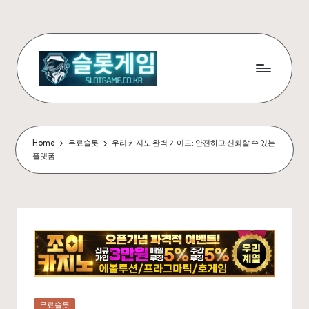
Skip
to
content
슬
무
료
롯
슬
게
롯
Home
무료슬롯
우리 카지노 완벽 가이드: 안전하고 신뢰할 수 있는
플랫폼
게
임
임
Posted
무료슬롯