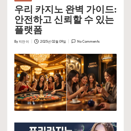
in
우리 카지노 완벽 가이드:
안전하고 신뢰할 수 있는
플랫폼
By
지안 이
2025년 02월 09일
No Comments
Posted
by