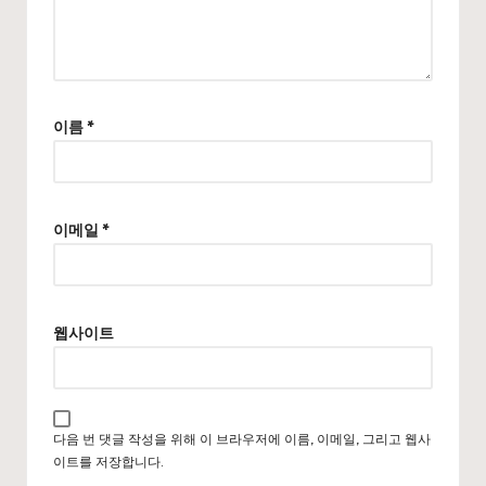
이름
*
이메일
*
웹사이트
다음 번 댓글 작성을 위해 이 브라우저에 이름, 이메일, 그리고 웹사
이트를 저장합니다.