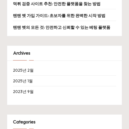
먹튀 검증 사이트 추천: 안전한 플랫폼을 찾는 방법
텐텐 벳 가입 가이드: 초보자를 위한 완벽한 시작 방법
텐텐 벳의 모든 것: 안전하고 신뢰할 수 있는 베팅 플랫폼
Archives
2025년 2월
2025년 1월
2023년 9월
Categories