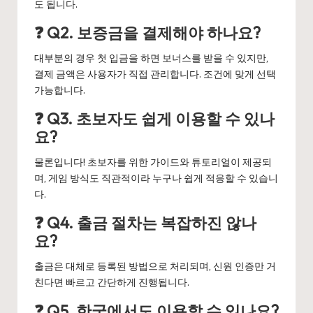
도 됩니다.
❓ Q2. 보증금을 결제해야 하나요?
대부분의 경우 첫 입금을 하면 보너스를 받을 수 있지만,
결제 금액은 사용자가 직접 관리합니다. 조건에 맞게 선택
가능합니다.
❓ Q3. 초보자도 쉽게 이용할 수 있나
요?
물론입니다! 초보자를 위한 가이드와 튜토리얼이 제공되
며, 게임 방식도 직관적이라 누구나 쉽게 적응할 수 있습니
다.
❓ Q4. 출금 절차는 복잡하진 않나
요?
출금은 대체로 등록된 방법으로 처리되며, 신원 인증만 거
친다면 빠르고 간단하게 진행됩니다.
❓ Q5. 한국에서도 이용할 수 있나요?