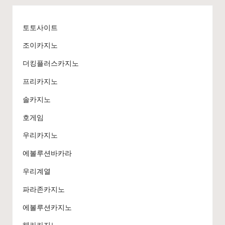
토토사이트
조이카지노
더킹플러스카지노
프리카지노
솔카지노
호게임
우리카지노
에볼루션바카라
우리계열
파라존카지노
에볼루션카지노