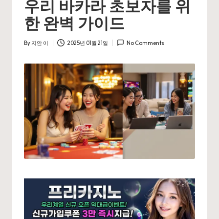
우리 바카라 초보자를 위
한 완벽 가이드
By
지안 이
2025년 01월 21일
No Comments
Posted
by