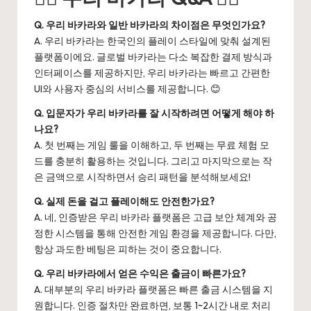
Q. 우리 바카라와 일반 바카라의 차이점은 무엇인가요?
A. 우리 바카라는 한국인의 플레이 스타일에 맞춰 설계된
플랫폼이에요. 글로벌 바카라는 다소 복잡한 결제 방식과
인터페이스를 제공하지만, 우리 바카라는 빠르고 간편한
UI와 사용자 중심의 서비스를 제공합니다. 😊
Q. 입문자가 우리 바카라를 잘 시작하려면 어떻게 해야 하
나요?
A. 첫 번째는 게임 룰을 이해하고, 두 번째는 무료 체험 모
드를 충분히 활용하는 것입니다. 그리고 마지막으로는 작
은 금액으로 시작하면서 승리 패턴을 분석해보세요!
Q. 실제 돈을 걸고 플레이해도 안전한가요?
A. 네, 인증받은 우리 바카라 플랫폼은 고급 보안 체계와 공
정한 시스템을 통해 안전한 게임 환경을 제공합니다. 다만,
항상 과도한 베팅은 피하는 것이 중요합니다.
Q. 우리 바카라에서 얻은 수익은 출금이 빠른가요?
A. 대부분의 우리 바카라 플랫폼은 빠른 출금 시스템을 지
원합니다. 인증 절차만 완료하면, 보통 1~2시간 내로 처리