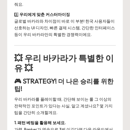
줘요.
3️⃣
우리에게 맞춘 커스터마이징
글로벌 바카라와 차이점이 바로 이 부분! 한국 사용자들이
선호하는 UI 디자인, 빠른 결제 시스템, 간단한 인터페이스
등이 우리 바카라만의 특별한 경쟁력이에요.
💥 우리 바카라가 특별한 이
유 💥
🎮 STRATEGY! 더 나은 승리를 위한
팁!
우리 바카라를 플레이할 때, 간단해 보이는 룰 그 이상의
전략적인 포인트가 있다는 사실, 알고 계셨나요? 몇 가지
팁을 간단히 소개할게요.
1. 패턴 베팅을 활용해 보세요.
가령, Banker가 연속으로 3번 이긴다면 다음 라운드에서