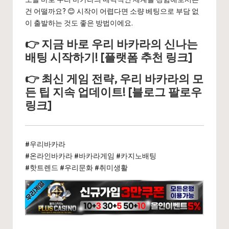
건 어떨까요? 😊 시작이 어렵다면 소량 베팅으로 부담 없
이 출발하는 것도 좋은 방법이에요.
👉 지금 바로 우리 바카라의 신나는
배팅 시작하기! [플랫폼 추천 링크]
👉 최신 게임 전략, 우리 바카라의 모
든 팁 지속 업데이트! [블로그 팔로우
링크]
#우리바카라
#온라인바카라 #바카라게임 #카지노배팅
#핫트렌드 #우리문화 #취미생활