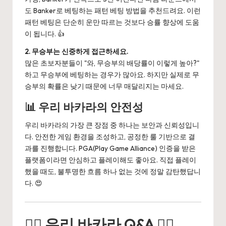
도 Banker로 베팅하는 패턴 베팅 방법을 추천드려요. 이런
패턴 베팅은 단순히 운만 따르는 것보다 승률 향상에 도움
이 됩니다. 👍
2. 무승부는 신중하게 접근하세요.
많은 초보자분들이 "와, 무승부의 배당률이 이렇게 높아?"
하고 무승부에 베팅하는 경우가 많아요. 하지만 실제로 무
승부의 확률은 낮기 때문에 너무 매달리지는 마세요.
📊 우리 바카라의 안전성
우리 바카라의 가장 큰 장점 중 하나는 보안과 신뢰성입니
다. 안전한 게임 환경을 조성하고, 공정한 룰 기반으로 결
과를 진행합니다. PGA(Play Game Alliance) 인증을 받은
플랫폼이라면 안심하고 플레이해도 좋아요. 직접 플레이
했을 때도, 불투명한 흐름 하나 없는 것에 정말 감탄했답니
다. 😍
🙋‍♀️ 우리 바카라 Q&A 🙋‍♂️