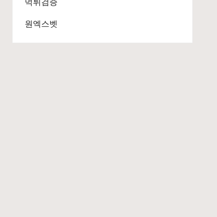
먹튀검증
원엑스벳