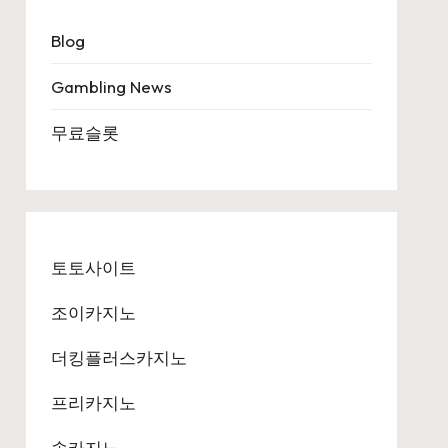
Blog
Gambling News
무료슬롯
토토사이트
조이카지노
더킹플러스카지노
프리카지노
솔카지노