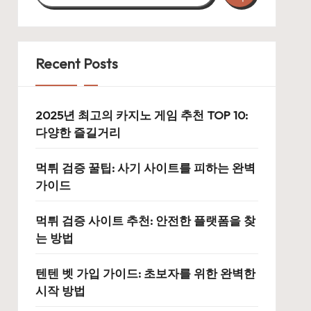
Recent Posts
2025년 최고의 카지노 게임 추천 TOP 10:
다양한 즐길거리
먹튀 검증 꿀팁: 사기 사이트를 피하는 완벽
가이드
먹튀 검증 사이트 추천: 안전한 플랫폼을 찾
는 방법
텐텐 벳 가입 가이드: 초보자를 위한 완벽한
시작 방법