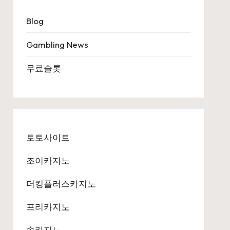
Blog
Gambling News
무료슬롯
토토사이트
조이카지노
더킹플러스카지노
프리카지노
솔카지노