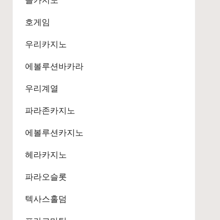
호게임
우리카지노
에볼루션바카라
우리계열
파라존카지노
에볼루션카지노
헤라카지노
파라오슬롯
텍사스홀덤