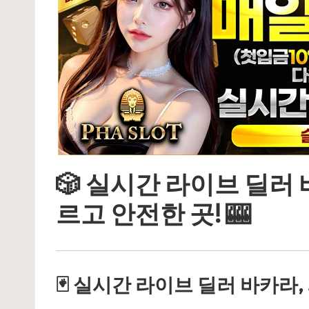
🎲 실시간 라이브 딜러 
르고 안전한 곳! 🎰
🃏 실시간 라이브 딜러 바카라,