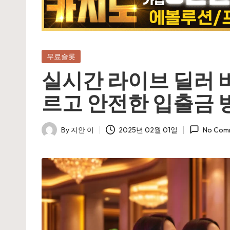
Posted
무료슬롯
in
실시간 라이브 딜러 바
르고 안전한 입출금 
By
지안 이
2025년 02월 01일
No Com
Posted
by