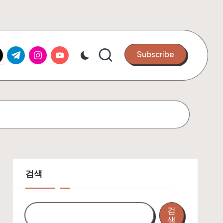
k.com
tter.com
t.me
instagram.com
youtube.com
Subscribe
검색
검
색