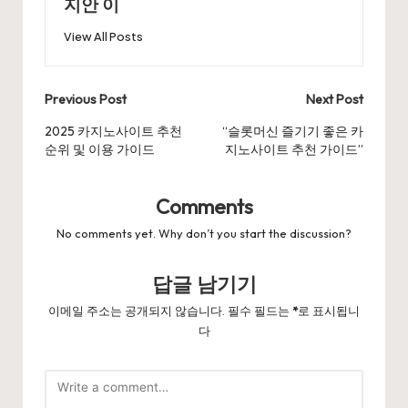
지안 이
View All Posts
Post
Previous Post
Next Post
navigation
2025 카지노사이트 추천
“슬롯머신 즐기기 좋은 카
순위 및 이용 가이드
지노사이트 추천 가이드”
Comments
No comments yet. Why don’t you start the discussion?
답글 남기기
이메일 주소는 공개되지 않습니다.
필수 필드는
*
로 표시됩니
다