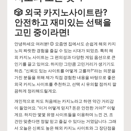
🎲 외국 카지노사이트란?
안전하고 재미있는 선택을
고민 중이라면!
안녕하세요 여러분! 😊 요즘엔 집에서도 손쉽게 해외 카지
노의 짜릿한 경험을 즐길 수 있는 시대가 되었죠. 특히 해
외 카지노 사이트는 그 편의성과 다양한 게임 옵션으로 큰
인기를 끌고 있어요. 하지만 그만큼 고민거리가 생기기도
하죠. "신뢰도 있는 사이트를 어떻게 고를까?"라는 의문을
가진 분들을 위해 제가 직접 경험한 내용을 바탕으로 좋은
외국 카지노 사이트를 추천하고, 선택 시 유의할 점까지 깔
끔하게 정리해드릴게요.
개인적으로 저도 처음에는 카지노라고 하면 약간 거리감
이 들었어요. "이거 어떻게 믿지? 돈은 안전한 거야?" 이렇
게요. 하지만 몇몇 유명 사이트들을 이용하며 느낀 건, 조
건만 맞춘다면 정말 믿고 즐길 수 있다는 거였답니다. 그래
서 오늘은 신뢰도 높은 해외 카지노 사이트와 그 장단점을