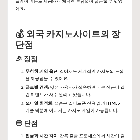
플레이 기능도 제공돼서 처음엔 부담없이 접근할 수 있었
어요.
💰 외국 카지노사이트의 장
단점
🎉 장점
무한한 게임 옵션
: 집에서도 세계적인 카지노의 느낌
을 제공받을 수 있어요.
글로벌 경쟁
: 많은 사용자가 접속하면서 큰 상금이 걸
린 이벤트가 자주 열리고 있습니다.
모바일 최적화
: 요즘은 스마트폰 전용 앱과 HTML5
기술 덕분에 어디서든 카지노 게임이 가능합니다.
😔 단점
현금화 시간 차이
: 간혹 출금 프로세스에서 시간이 걸