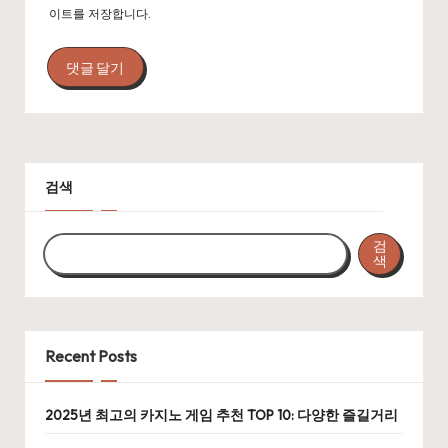
이트를 저장합니다.
검색
검
색
Recent Posts
2025년 최고의 카지노 게임 추천 TOP 10: 다양한 즐길거리