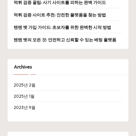
먹튀 검증 꿀팁: 사기 사이트를 피하는 완벽 가이드
먹튀 검증 사이트 추천: 안전한 플랫폼을 찾는 방법
텐텐 벳 가입 가이드: 초보자를 위한 완벽한 시작 방법
텐텐 벳의 모든 것: 안전하고 신뢰할 수 있는 베팅 플랫폼
Archives
2025년 2월
2025년 1월
2023년 9월