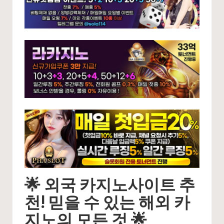
🌟 외국 카지노사이트 추
천! 믿을 수 있는 해외 카
지노의 모든 것 🌟