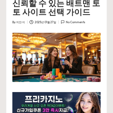
신뢰할 수 있는 배트맨 토
토 사이트 선택 가이드
By
지안 이
2025년 01월 27일
No Comments
Posted
by