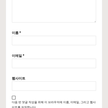
이름
*
이메일
*
웹사이트
다음 번 댓글 작성을 위해 이 브라우저에 이름, 이메일, 그리고 웹사
이트를 저장합니다.