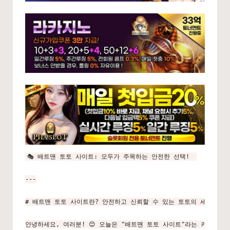
🎭 배트맨 토토 사이트: 모두가 주목하는 안전한 선택!  

---

# 배트맨 토토 사이트란? 안전하고 신뢰할 수 있는 토토의 세계 🌟  

안녕하세요, 여러분! 😊 오늘은 "배트맨 토토 사이트"라는 키워드와 