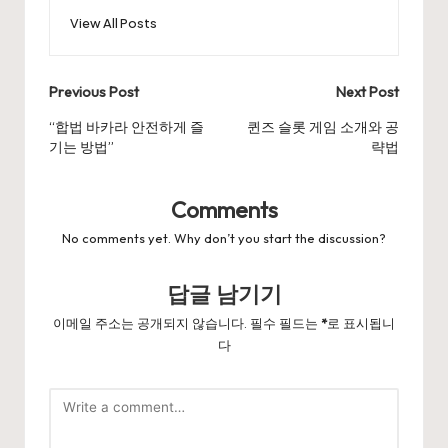
View All Posts
Post
Previous Post
Next Post
navigation
“합법 바카라 안전하게 즐
퀸즈 슬롯 게임 소개와 공
기는 방법”
략법
Comments
No comments yet. Why don’t you start the discussion?
답글 남기기
이메일 주소는 공개되지 않습니다.
필수 필드는
*
로 표시됩니
다