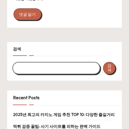
검색
검
색
Recent Posts
2025년 최고의 카지노 게임 추천 TOP 10: 다양한 즐길거리
먹튀 검증 꿀팁: 사기 사이트를 피하는 완벽 가이드