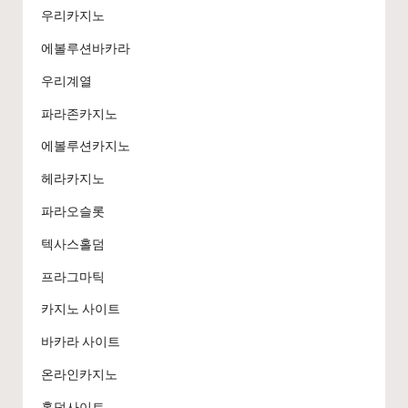
우리카지노
에볼루션바카라
우리계열
파라존카지노
에볼루션카지노
헤라카지노
파라오슬롯
텍사스홀덤
프라그마틱
카지노 사이트
바카라 사이트
온라인카지노
홀덤사이트