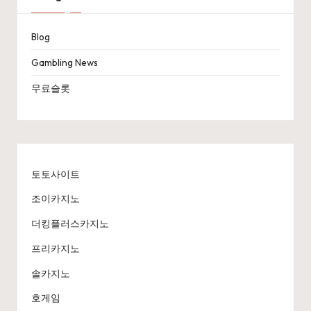
Blog
Gambling News
무료슬롯
토토사이트
조이카지노
더킹플러스카지노
프리카지노
솔카지노
호게임