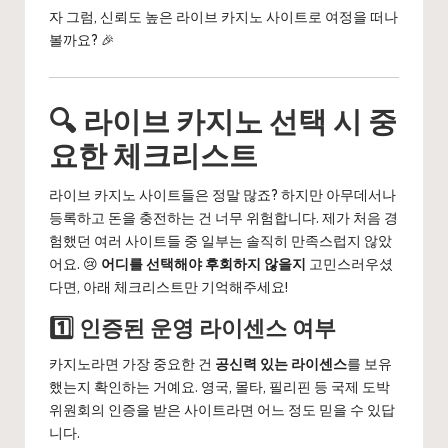
자 그럼, 신뢰도 높은 라이브 카지노 사이트로 여정을 떠나
볼까요? 🎉
🔍 라이브 카지노 선택 시 중
요한 체크리스트
라이브 카지노 사이트들은 정말 많죠? 하지만 아무데서나
등록하고 돈을 충전하는 건 너무 위험합니다. 제가 처음 경
험했던 여러 사이트들 중 일부는 솔직히 만족스럽지 않았
어요. 😢
어디를 선택해야 후회하지 않을지
고민스러우셨
다면, 아래 체크리스트만 기억해주세요!
1️⃣ 인증된 운영 라이센스 여부
카지노라면 가장 중요한 건
공신력 있는 라이센스
를 보유
했는지 확인하는 거예요. 영국, 몰타, 필리핀 등 국제 도박
위원회의 인증을 받은 사이트라면 어느 정도 믿을 수 있답
니다.