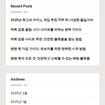
Recent Posts
2025년 최고의 카지노 게임 추천 TOP 10: 다양한 즐길거리
먹튀 검증 꿀팁: 사기 사이트를 피하는 완벽 가이드
먹튀 검증 사이트 추천: 안전한 플랫폼을 찾는 방법
텐텐 벳 가입 가이드: 초보자를 위한 완벽한 시작 방법
텐텐 벳의 모든 것: 안전하고 신뢰할 수 있는 베팅 플랫폼
Archives
2025년 2월
2025년 1월