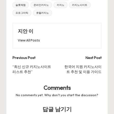
슬롯체험
온라인카지노
카지노
카지노사이트
프로그마틱
호텔카지노
지안 이
View All Posts
Post
Previous Post
Next Post
navigation
“최신 신규 카지노사이트
한국어 지원 카지노사이
리스트 추천”
트 추천 및 이용 가이드
Comments
No comments yet. Why don’t you start the discussion?
답글 남기기