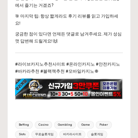
에서 즐기는 거겠죠?
🎯 마지막 팁: 항상 짧게라도 후기 리뷰를 읽고 가입하세
요!
궁금한 점이 있다면 언제든 댓글로 남겨주세요. 제가 성심
껏 답변해 드릴게요! 🙌
#라이브카지노추천사이트 #온라인카지노 #안전카지노
#바카라추천 #블랙잭추천 #모바일카지노 🌐
Tags:
Betting
Casino
Gambling
Game
Poker
Slots
무료슬롯게임
바카라사이트
슬롯게임