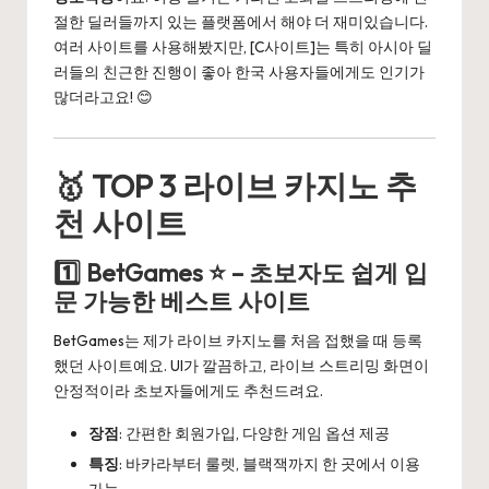
절한 딜러들까지 있는 플랫폼에서 해야 더 재미있습니다.
여러 사이트를 사용해봤지만, [C사이트]는 특히 아시아 딜
러들의 친근한 진행이 좋아 한국 사용자들에게도 인기가
많더라고요! 😊
🥇 TOP 3 라이브 카지노 추
천 사이트
1️⃣ BetGames ⭐ – 초보자도 쉽게 입
문 가능한 베스트 사이트
BetGames는 제가 라이브 카지노를 처음 접했을 때 등록
했던 사이트예요. UI가 깔끔하고, 라이브 스트리밍 화면이
안정적이라 초보자들에게도 추천드려요.
장점
: 간편한 회원가입, 다양한 게임 옵션 제공
특징
: 바카라부터 룰렛, 블랙잭까지 한 곳에서 이용