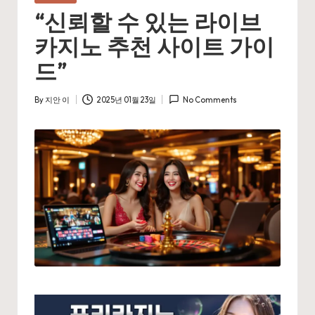
in
“신뢰할 수 있는 라이브
카지노 추천 사이트 가이
드”
By
지안 이
2025년 01월 23일
No Comments
Posted
by