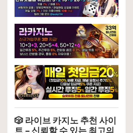
🎲 라이브 카지노 추천 사이
트 – 신뢰할 수 있는 최고의