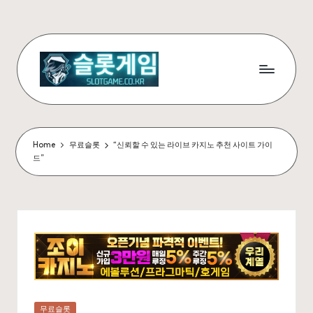
Skip
to
content
슬
무
료
롯
슬
게
롯
Home
무료슬롯
“신뢰할 수 있는 라이브 카지노 추천 사이트 가이
드”
게
임
임
Posted
무료슬롯