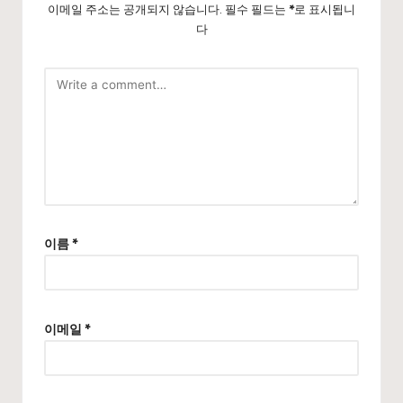
이메일 주소는 공개되지 않습니다.
필수 필드는
*
로 표시됩니
다
이름
*
이메일
*