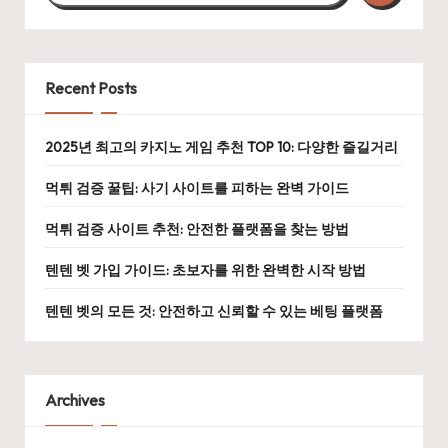
Recent Posts
2025년 최고의 카지노 게임 추천 TOP 10: 다양한 즐길거리
먹튀 검증 꿀팁: 사기 사이트를 피하는 완벽 가이드
먹튀 검증 사이트 추천: 안전한 플랫폼을 찾는 방법
텐텐 벳 가입 가이드: 초보자를 위한 완벽한 시작 방법
텐텐 벳의 모든 것: 안전하고 신뢰할 수 있는 베팅 플랫폼
Archives