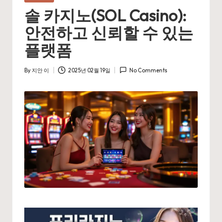
in
솔 카지노(SOL Casino):
안전하고 신뢰할 수 있는
플랫폼
By
지안 이
2025년 02월 19일
No Comments
Posted
by