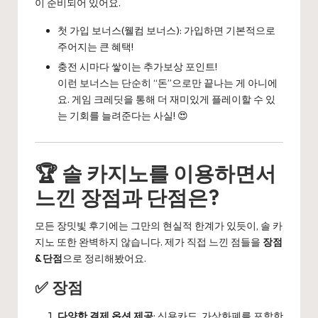
이 준비되어 있어요.
첫 가입 보너스(웰컴 보너스): 가입하면 기본적으로
주어지는 큰 혜택!
충전 시마다 쌓이는 추가보상 포인트!
이런 보너스는 단순히 “돈”으로만 끝나는 게 아니에
요. 게임 크레딧을 통해 더 재미있게 플레이할 수 있
는 기회를 늘려준다는 사실! 😍
🏆 솔 카지노를 이용하면서
느낀 장점과 단점은?
모든 장밋빛 후기에는 그만의 현실적 한계가 있듯이, 솔 카
지노 또한 완벽하지 않습니다. 제가 직접 느낀 점들을
장점
& 단점
으로 정리해봤어요.
✅ 장점
다양한 결제 옵션 제공
: 신용카드, 가상화폐를 포함한