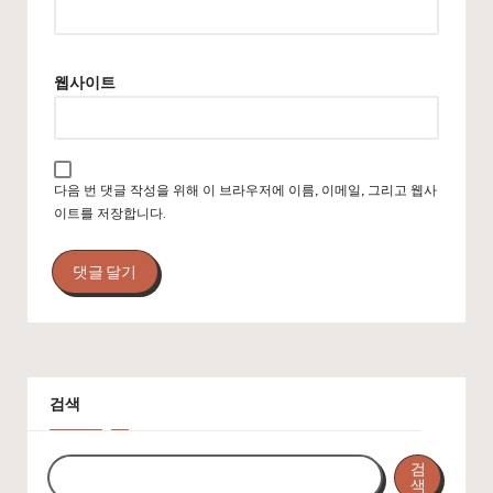
웹사이트
다음 번 댓글 작성을 위해 이 브라우저에 이름, 이메일, 그리고 웹사
이트를 저장합니다.
검색
검
색