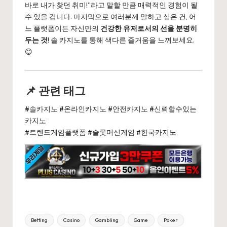
바로 내가 찾던 취미!”라고 말할 만큼 매력적인 경험이 될
수 있을 겁니다. 마지막으로 여러분께 말하고 싶은 건, 어
느 플랫폼이든 자신만의
건강한 유저로서의 선을 분명히
두는 것
! 솔 카지노를 통해 색다른 즐거움을 느껴보세요.
😊
📌 관련 태그
#솔카지노 #온라인카지노 #안전카지노 #신뢰할수있는
카지노
#트렌드게임플랫폼 #슬롯머신게임 #한국카지노
Tags:
Betting
Casino
Gambling
Game
Poker