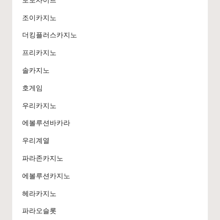
조이카지노
더킹플러스카지노
프리카지노
솔카지노
호게임
우리카지노
에볼루션바카라
우리계열
파라존카지노
에볼루션카지노
헤라카지노
파라오슬롯