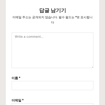
답글 남기기
이메일 주소는 공개되지 않습니다.
필수 필드는
*
로 표시됩니
다
이름
*
이메일
*