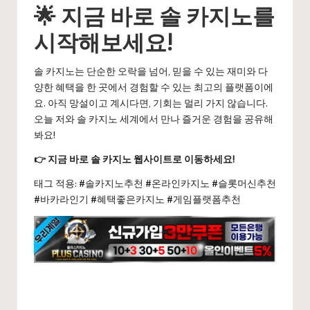
🌟 지금 바로 솔 카지노를
시작해보세요!
솔 카지노는 단순한 오락을 넘어, 믿을 수 있는 재미와 다
양한 혜택을 한 곳에서 경험할 수 있는 최고의 플랫폼이에
요. 아직 망설이고 계시다면, 기회는 멀리 가지 않습니다.
오늘 저와 솔 카지노 세계에서 만나 즐거운 경험을 공유해
봐요!
👉 지금 바로 솔 카지노 웹사이트로 이동하세요!
태그 적용: #솔카지노추천 #온라인카지노 #슬롯머신추천
#바카라인기 #혜택좋은카지노 #게임플랫폼추천