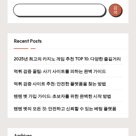
검
색
Recent Posts
2025년 최고의 카지노 게임 추천 TOP 10: 다양한 즐길거리
먹튀 검증 꿀팁: 사기 사이트를 피하는 완벽 가이드
먹튀 검증 사이트 추천: 안전한 플랫폼을 찾는 방법
텐텐 벳 가입 가이드: 초보자를 위한 완벽한 시작 방법
텐텐 벳의 모든 것: 안전하고 신뢰할 수 있는 베팅 플랫폼
Archives