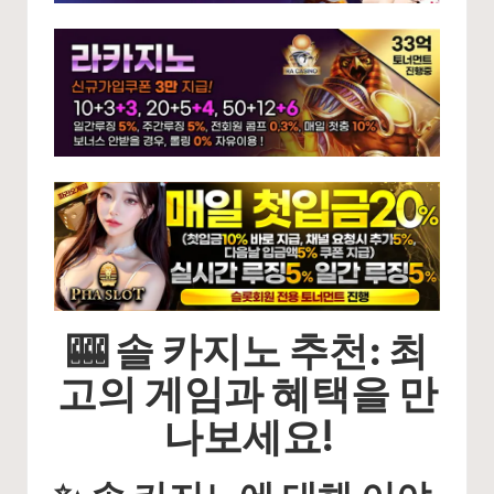
🎰 솔 카지노 추천: 최
고의 게임과 혜택을 만
나보세요!