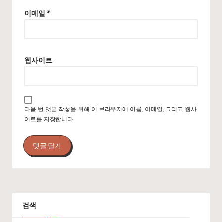
이메일
*
웹사이트
다음 번 댓글 작성을 위해 이 브라우저에 이름, 이메일, 그리고 웹사
이트를 저장합니다.
검색