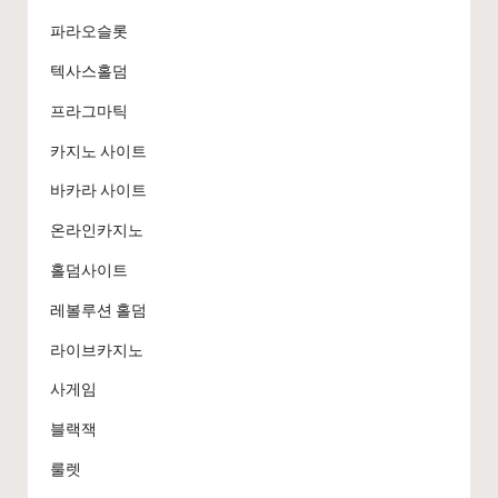
파라오슬롯
텍사스홀덤
프라그마틱
카지노 사이트
바카라 사이트
온라인카지노
홀덤사이트
레볼루션 홀덤
라이브카지노
사게임
블랙잭
룰렛