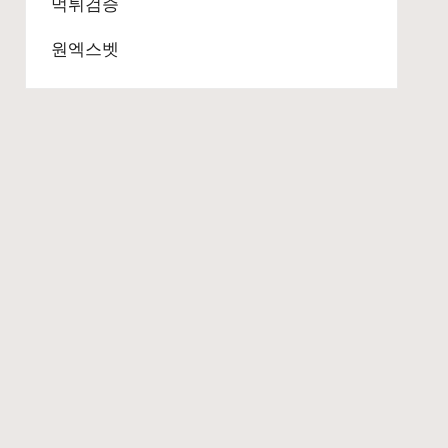
먹튀검증
원엑스벳