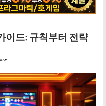
 가이드: 규칙부터 전략
ents