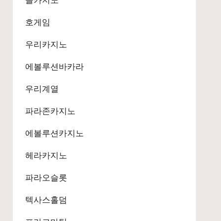
호게임
우리카지노
에볼루션바카라
우리계열
파라존카지노
에볼루션카지노
헤라카지노
파라오슬롯
텍사스홀덤