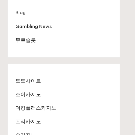
Blog
Gambling News
무료슬롯
토토사이트
조이카지노
더킹플러스카지노
프리카지노
솔카지노