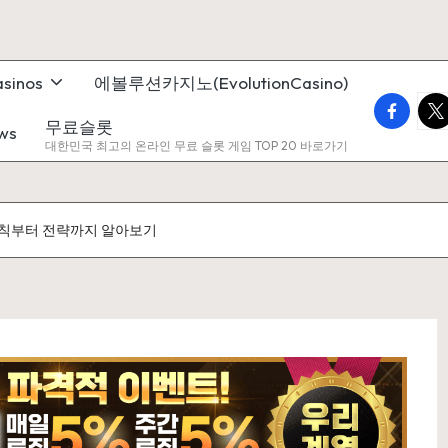
asinos
에볼루션카지노(EvolutionCasino)
faceboo
twi
무료슬롯
ws
대한민국 최고의 온라인 무료 슬롯 게임 TOP 20 바로가기
 규칙부터 전략까지 알아보기