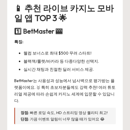
📱 추천 라이브 카지노 모바
일 앱 TOP 3 🌟
1️⃣ BetMaster 🎰
특징:
웰컴 보너스로 최대 $500 무려 스타트!
블랙잭/룰렛/바카라 등 다종다양한 선택지.
실시간 채팅과 친절한 딜러 서비스 제공.
BetMaster는 사용성과 성능에서 넘사벽으로 평가받는 플
랫폼이에요. 🥇 특히 초보자분들께도 강력 추천! 여러 튜토
리얼 제공에 따라 손쉽게 카지노 세계에 입문할 수 있답니
다.
장점:
빠른 로딩 속도, HD 스트리밍 영상 퀄리티 최고!
단점:
가끔 이벤트 알림이 너무 많을 때가 있어요 😂