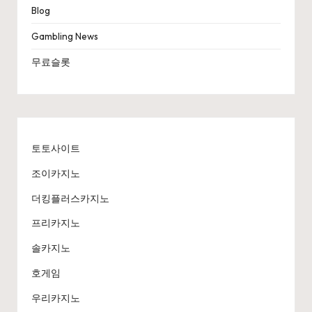
Blog
Gambling News
무료슬롯
토토사이트
조이카지노
더킹플러스카지노
프리카지노
솔카지노
호게임
우리카지노