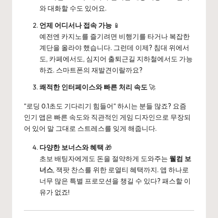
와 대화할 수도 있어요.
언제 어디서나 접속 가능
📱
예전엔 카지노를 즐기려면 비행기를 타거나 복잡한
계단을 올라야 했습니다. 그런데 이제? 침대 위에서
도, 카페에서도, 심지어 출퇴근길 지하철에서도 가능
하죠. 스마트폰의 재발견이랄까요?
쾌적한 인터페이스와 빠른 처리 속도
🚀
"로딩 0.1초도 기다리기 힘들어" 하시는 분들 많죠? 요즘
인기 앱은 빠른 속도와 직관적인 게임 디자인으로 무장되
어 있어 말 그대로 스트레스를 잊게 해줍니다.
다양한 보너스와 혜택
🎁
초보 배팅자에게도 돈을 절약하게 도와주는
웰컴 보
너스
, 잭팟 찬스를 위한 로열티 혜택까지. 앱 하나로
너무 많은 특별 프로모션을 챙길 수 있다? 패스할 이
유가 없죠!