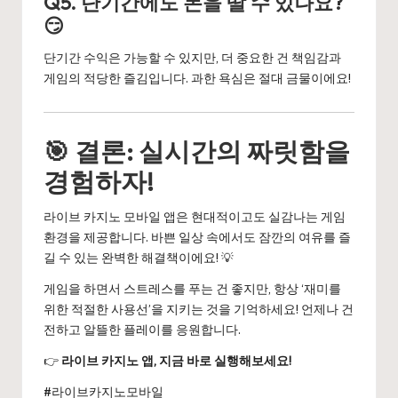
Q5. 단기간에도 돈을 딸 수 있나요?
😏
단기간 수익은 가능할 수 있지만, 더 중요한 건 책임감과
게임의 적당한 즐김입니다. 과한 욕심은 절대 금물이에요!
🎯 결론: 실시간의 짜릿함을
경험하자!
라이브 카지노 모바일 앱은 현대적이고도 실감나는 게임
환경을 제공합니다. 바쁜 일상 속에서도 잠깐의 여유를 즐
길 수 있는 완벽한 해결책이에요! 💡
게임을 하면서 스트레스를 푸는 건 좋지만, 항상 ‘재미를
위한 적절한 사용선’을 지키는 것을 기억하세요! 언제나 건
전하고 알뜰한 플레이를 응원합니다.
👉
라이브 카지노 앱, 지금 바로 실행해보세요!
#라이브카지노모바일