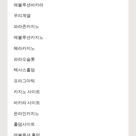
에볼루션바카라
우리계열
파라존카지노
에볼루션카지노
헤라카지노
파라오슬롯
텍사스홀덤
프라그마틱
카지노 사이트
바카라 사이트
온라인카지노
홀덤사이트
레볼루션 홀덤