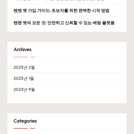
텐텐 벳 가입 가이드: 초보자를 위한 완벽한 시작 방법
텐텐 벳의 모든 것: 안전하고 신뢰할 수 있는 베팅 플랫폼
Archives
2025년 2월
2025년 1월
2023년 9월
Categories