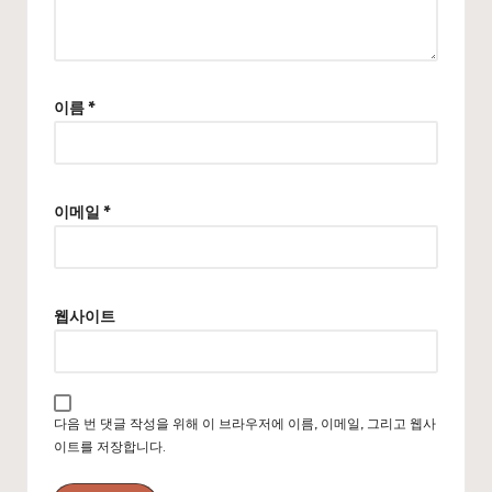
이름
*
이메일
*
웹사이트
다음 번 댓글 작성을 위해 이 브라우저에 이름, 이메일, 그리고 웹사
이트를 저장합니다.