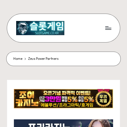
Skip
to
content
슬
무
료
롯
슬
게
롯
Home
Zeus Power Partners
게
임
임