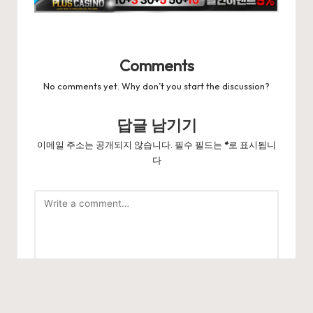
Comments
No comments yet. Why don’t you start the discussion?
답글 남기기
이메일 주소는 공개되지 않습니다.
필수 필드는
*
로 표시됩니
다