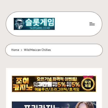
Skip
to
content
슬
무
료
롯
슬
게
롯
Home
Wild Mexican Chillies
게
임
임