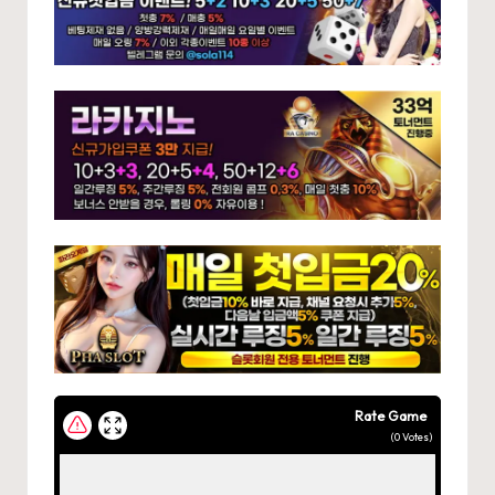
Rate Game
(
0
Votes)