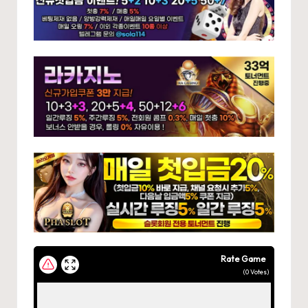
Rate Game
(
0
Votes)