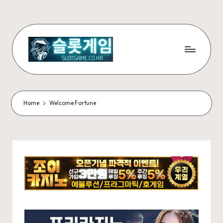
Skip
to
content
슬
무
료
롯
슬
게
롯
Home
Welcome Fortune
게
임
임