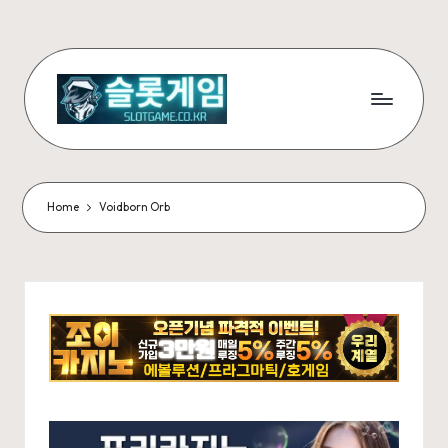
Skip
to
content
슬
무
료
롯
슬
게
롯
Home
Voidborn Orb
게
임
임