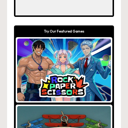
Try Our Featured Games