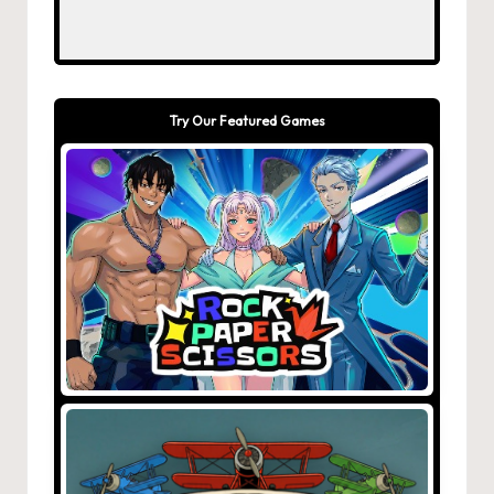
Try Our Featured Games