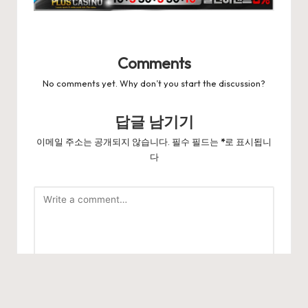
Comments
No comments yet. Why don’t you start the discussion?
답글 남기기
이메일 주소는 공개되지 않습니다.
필수 필드는
*
로 표시됩니
다