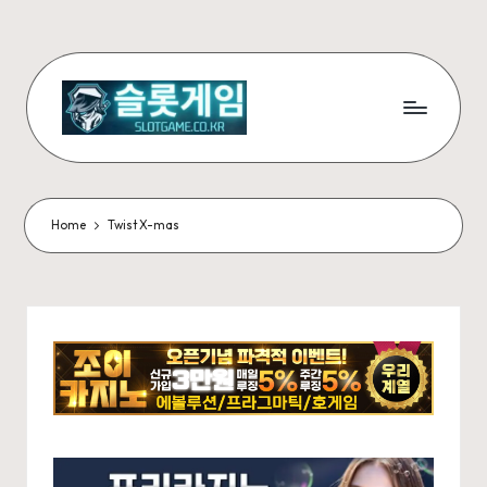
Skip
to
content
슬
무
료
롯
슬
게
롯
Home
Twist X-mas
게
임
임