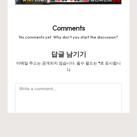
Comments
No comments yet. Why don’t you start the discussion?
답글 남기기
이메일 주소는 공개되지 않습니다.
필수 필드는
*
로 표시됩니
다