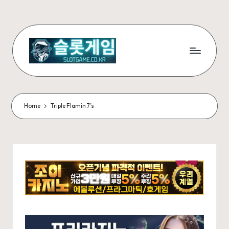
Skip
to
content
슬
무
료
롯
슬
게
롯
Home
Triple Flamin 7’s
게
임
임