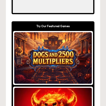
Try Our Featured Games