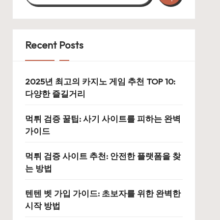
Recent Posts
2025년 최고의 카지노 게임 추천 TOP 10:
다양한 즐길거리
먹튀 검증 꿀팁: 사기 사이트를 피하는 완벽
가이드
먹튀 검증 사이트 추천: 안전한 플랫폼을 찾
는 방법
텐텐 벳 가입 가이드: 초보자를 위한 완벽한
시작 방법