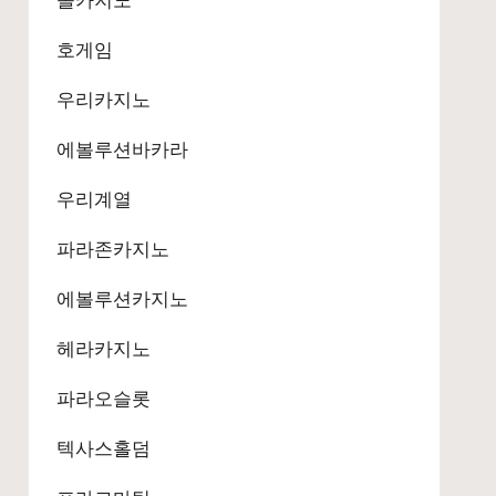
호게임
우리카지노
에볼루션바카라
우리계열
파라존카지노
에볼루션카지노
헤라카지노
파라오슬롯
텍사스홀덤