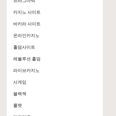
프라그마틱
카지노 사이트
바카라 사이트
온라인카지노
홀덤사이트
레볼루션 홀덤
라이브카지노
사게임
블랙잭
룰렛