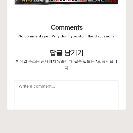
Comments
No comments yet. Why don’t you start the discussion?
답글 남기기
이메일 주소는 공개되지 않습니다.
필수 필드는
*
로 표시됩니
다