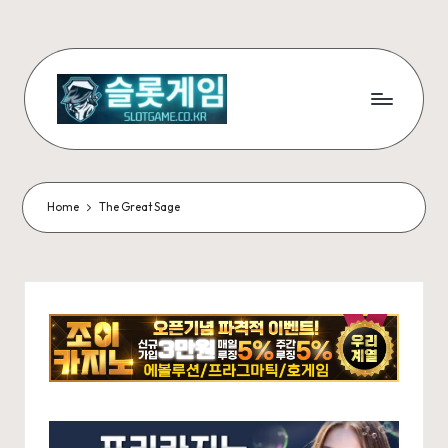
Skip
to
content
슬
무
료
롯
슬
게
롯
Home
The Great Sage
게
임
임