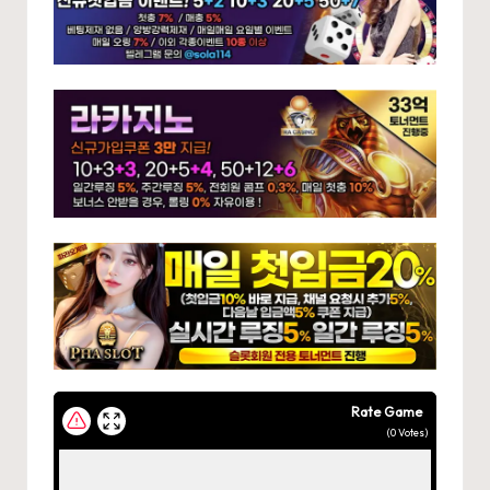
Rate Game
(
0
Votes)