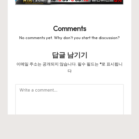
Comments
No comments yet. Why don’t you start the discussion?
답글 남기기
이메일 주소는 공개되지 않습니다.
필수 필드는
*
로 표시됩니
다