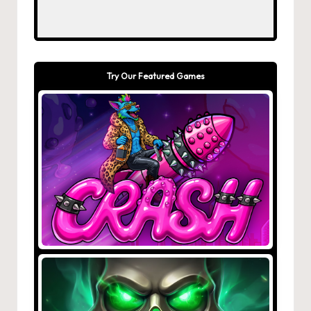
Try Our Featured Games