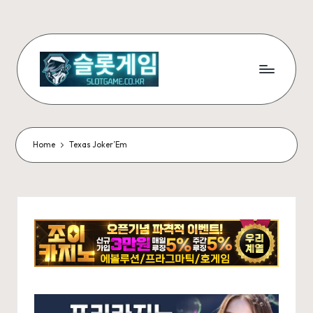
Skip
to
content
슬
무
료
롯
슬
게
롯
Home
Texas Joker’Em
게
임
임