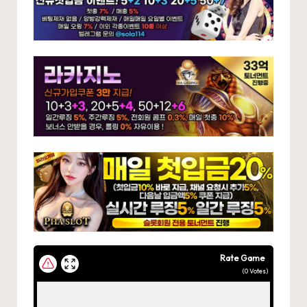
Rate Game
(
0
Votes)