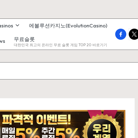
asinos
에볼루션카지노(EvolutionCasino)
faceboo
twi
무료슬롯
ws
대한민국 최고의 온라인 무료 슬롯 게임 TOP 20 바로가기