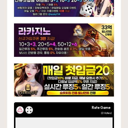
Rate Game
(
0
Votes)