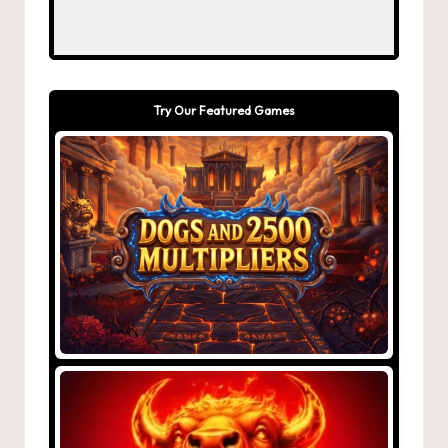
Try Our Featured Games