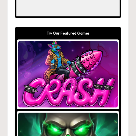
Try Our Featured Games