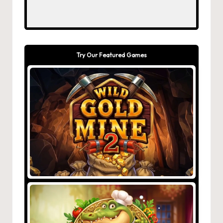
Try Our Featured Games