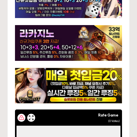
Rate Game
(
0
Votes)