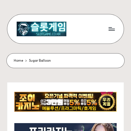
Skip
to
content
슬
무
료
롯
슬
게
롯
Home
Sugar Balloon
게
임
임