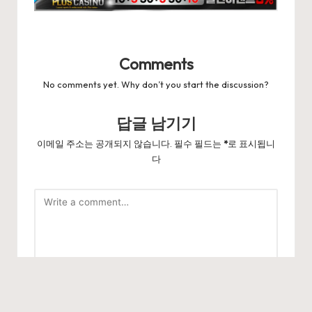
Comments
No comments yet. Why don’t you start the discussion?
답글 남기기
이메일 주소는 공개되지 않습니다.
필수 필드는
*
로 표시됩니
다