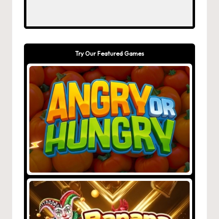
Try Our Featured Games