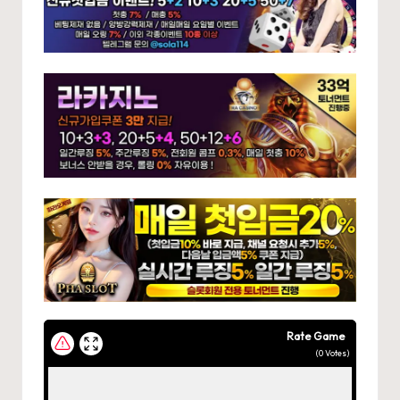
Rate Game
(
0
Votes)