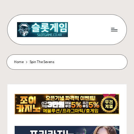
Skip
to
content
슬
무
료
롯
슬
게
롯
Home
Spin The Sevens
게
임
임