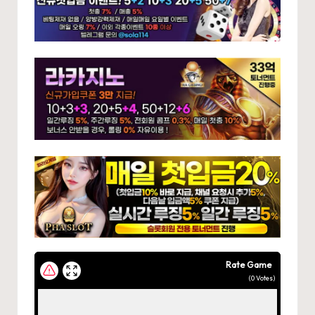
Rate Game
(
0
Votes)