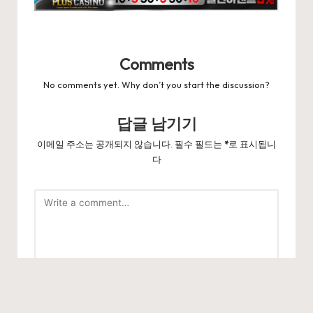
Comments
No comments yet. Why don’t you start the discussion?
답글 남기기
이메일 주소는 공개되지 않습니다.
필수 필드는
*
로 표시됩니
다