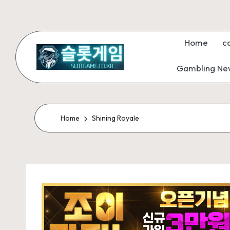
Skip
to
Home
c
content
Gambling Ne
슬
무
료
롯
슬
게
Home
Shining Royale
롯
게
임
임