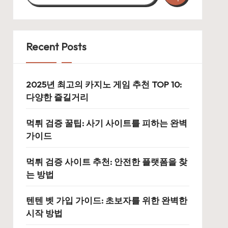
Recent Posts
2025년 최고의 카지노 게임 추천 TOP 10:
다양한 즐길거리
먹튀 검증 꿀팁: 사기 사이트를 피하는 완벽
가이드
먹튀 검증 사이트 추천: 안전한 플랫폼을 찾
는 방법
텐텐 벳 가입 가이드: 초보자를 위한 완벽한
시작 방법