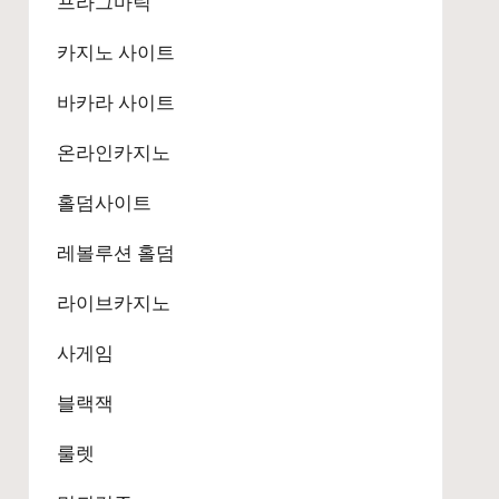
프라그마틱
카지노 사이트
바카라 사이트
온라인카지노
홀덤사이트
레볼루션 홀덤
라이브카지노
사게임
블랙잭
룰렛