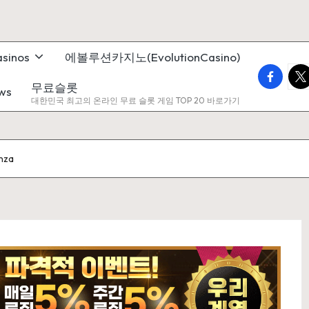
asinos
에볼루션카지노(EvolutionCasino)
faceboo
twi
무료슬롯
ws
대한민국 최고의 온라인 무료 슬롯 게임 TOP 20 바로가기
nza