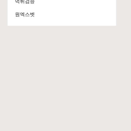
먹튀검증
원엑스벳