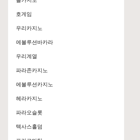
호게임
우리카지노
에볼루션바카라
우리계열
파라존카지노
에볼루션카지노
헤라카지노
파라오슬롯
텍사스홀덤