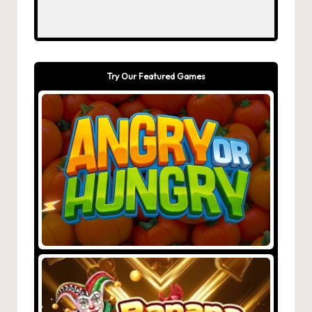
Try Our Featured Games