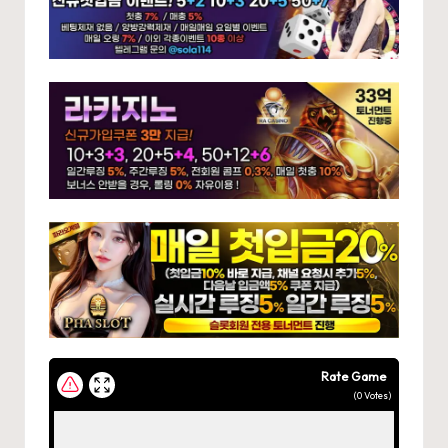
Rate Game
(
0
Votes)