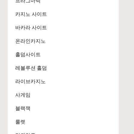
프라그마틱
카지노 사이트
바카라 사이트
온라인카지노
홀덤사이트
레볼루션 홀덤
라이브카지노
사게임
블랙잭
룰렛