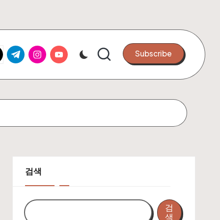
k.com
tter.com
t.me
instagram.com
youtube.com
Subscribe
검색
검
색