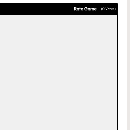
Rate Game
(
0
Votes)