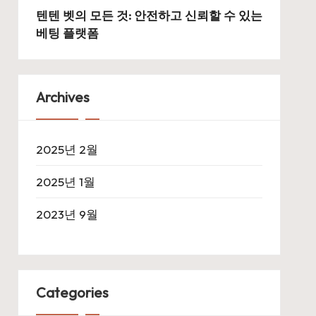
텐텐 벳의 모든 것: 안전하고 신뢰할 수 있는
베팅 플랫폼
Archives
2025년 2월
2025년 1월
2023년 9월
Categories