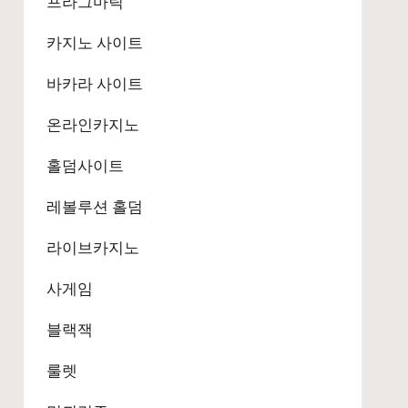
프라그마틱
카지노 사이트
바카라 사이트
온라인카지노
홀덤사이트
레볼루션 홀덤
라이브카지노
사게임
블랙잭
룰렛