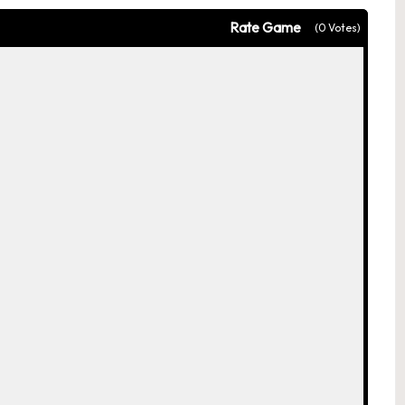
Rate Game
(
0
Votes)