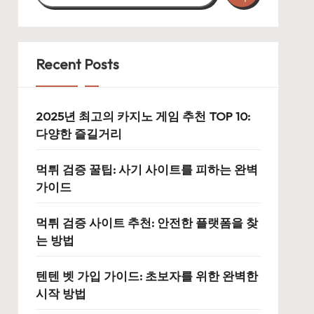
Recent Posts
2025년 최고의 카지노 게임 추천 TOP 10:
다양한 즐길거리
먹튀 검증 꿀팁: 사기 사이트를 피하는 완벽
가이드
먹튀 검증 사이트 추천: 안전한 플랫폼을 찾
는 방법
텐텐 벳 가입 가이드: 초보자를 위한 완벽한
시작 방법