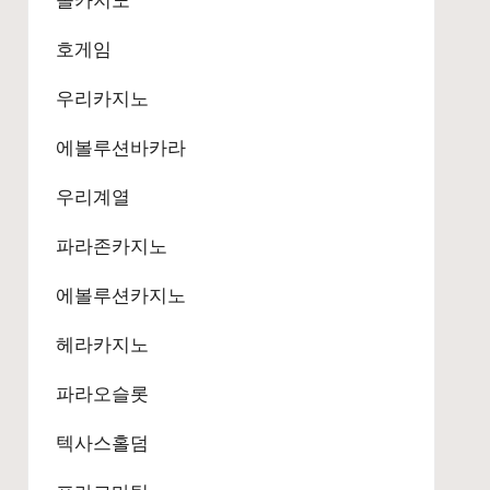
호게임
우리카지노
에볼루션바카라
우리계열
파라존카지노
에볼루션카지노
헤라카지노
파라오슬롯
텍사스홀덤