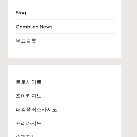
Blog
Gambling News
무료슬롯
토토사이트
조이카지노
더킹플러스카지노
프리카지노
솔카지노